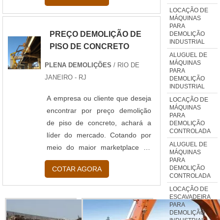
LOCAÇÃO DE
isso! Quando o interesse é por
MÁQUINAS
preço demolição de concreto,
PARA
PREÇO DEMOLIÇÃO DE
DEMOLIÇÃO
aqui com a gente da Plena
INDUSTRIAL
PISO DE CONCRETO
Demolições conseguirá excelente
ALUGUEL DE
custo-benefício com soluções
MÁQUINAS
PLENA DEMOLIÇÕES
/ RIO DE
PARA
para questões relativas ao meio
JANEIRO - RJ
DEMOLIÇÃO
ambiente, segurança e saúde no
INDUSTRIAL
trabalho.MAIS DETAL...
A empresa ou cliente que deseja
LOCAÇÃO DE
MÁQUINAS
encontrar por preço demolição
PARA
de piso de concreto, achará a
DEMOLIÇÃO
CONTROLADA
líder do mercado. Cotando por
ALUGUEL DE
meio do maior marketplace da
MÁQUINAS
américa latina, encontrará a
PARA
DEMOLIÇÃO
COTAR AGORA
melhor empresa do
CONTROLADA
segmento.MAIS SOBRE PREÇO
LOCAÇÃO DE
DEMOLIÇÃO DE PISO DE
ESCAVADEIRA
PARA
CONCRETOSe alguém quer
DEMOLIÇÃO