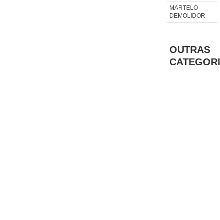
MARTELO
DEMOLIDOR
OUTRAS
CATEGOR
CONSTRUÇÃO
CIVIL
DEMOLIÇÃO
MARTELETE
PARA
DEMOLIÇÃO
ROMPEDOR
PARA
DEMOLIÇÃO
REGIÕES ONDE A EQUIPE DEMOLIÇÃO ATENDE PREÇO
DEMOLIÇÃO METRO QUADRADO: