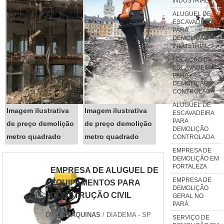
INDUSTRIAL
achar preço demolição de piso
de concreto com uma empresa
ALUGUEL DE
ESCAVADEIRA
responsável, descobre o site da
PARA
DEMOLIÇÃO
Plena Demolições. Uma
INDUSTRIAL
organização com alto know-how
LOCAÇÃO DE
em demolição de concreto, cort...
ESCAVADEIRA
PARA
DEMOLIÇÃO
CONTROLADA
ALUGUEL DE
Imagem ilustrativa
Imagem ilustrativa
ESCAVADEIRA
PARA
de preço demolição
de preço demolição
DEMOLIÇÃO
metro quadrado
metro quadrado
CONTROLADA
EMPRESA DE
DEMOLIÇÃO EM
FORTALEZA
EMPRESA DE ALUGUEL DE
EMPRESA DE
EQUIPAMENTOS PARA
DEMOLIÇÃO
CONSTRUÇÃO CIVIL
GERAL NO
PARÁ
DIADEMÁQUINAS
/ DIADEMA - SP
SERVIÇO DE