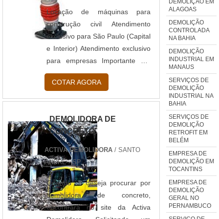
DEMOLIÇÃO EM
ALAGOAS
Locação de máquinas para
DEMOLIÇÃO
construção civil Atendimento
CONTROLADA
exclusivo para São Paulo (Capital
NA BAHIA
e Interior) Atendimento exclusivo
DEMOLIÇÃO
INDUSTRIAL EM
para empresas Importante em
MANAUS
obras e reformas industriais, o
SERVIÇOS DE
COTAR AGORA
serviço de Locação de máquinas
DEMOLIÇÃO
INDUSTRIAL NA
para construção civil pode definir
BAHIA
o bom desempenho do serviço,
SERVIÇOS DE
DEMOLIDORA DE
se utilizados equipamentos de
DEMOLIÇÃO
CONCRETO
RETROFIT EM
confiança e qualidade. Para
BELÉM
Locação de máquinas para
ACTIVA DEMOLIDORA
/ SANTO
EMPRESA DE
construção civil contrate uma
DEMOLIÇÃO EM
ANDRÉ - SP
TOCANTINS
locadora que conta com uma
variedade de equipamentos que
EMPRESA DE
Quando se deseja procurar por
DEMOLIÇÃO
....
demolidora de concreto,
GERAL NO
PERNAMBUCO
encontrará no site da Activa
SERVIÇO DE