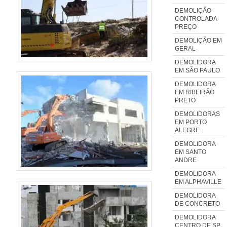
com materiais sofisticados. Tudo
DEMOLIÇÃO
CONTROLADA
isso, somado a uma equipe
PREÇO
multidisciplinar de consultores
DEMOLIÇÃO EM
associados e profissionais com
GERAL
vasta experiência nas diversas
DEMOLIDORA
EM SÃO PAULO
áreas de atuação, comprova sua
DEMOLIDORA
essência de trazer o melhor para
EM RIBEIRÃO
todos os clientes..
PRETO
DEMOLIDORAS
EM PORTO
ALEGRE
DEMOLIDORA
EM SANTO
ANDRE
DEMOLIDORA
EM ALPHAVILLE
DEMOLIDORA
DE CONCRETO
DEMOLIDORA
CENTRO DE SP