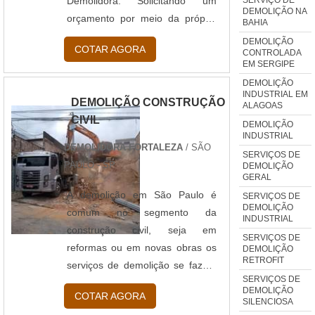
Demolidora. Solicitando um
DEMOLIÇÃO NA
orçamento por meio da própria
BAHIA
empresa e encontrando a
DEMOLIÇÃO
COTAR AGORA
CONTROLADA
organização mais competente do
EM SERGIPE
ramo.Quando a procura é por
DEMOLIÇÃO
demolidora de concreto, com a
INDUSTRIAL EM
DEMOLIÇÃO CONSTRUÇÃO
ALAGOAS
melhor mão de obra da Activa
CIVIL
Demolidora o cliente encontrará
DEMOLIÇÃO
INDUSTRIAL
assertividade com atendimento
DEMOLIDORA FORTALEZA
/ SÃO
SERVIÇOS DE
em todo o território
PAULO - SP
DEMOLIÇÃO
nacional.DIFERENCIAIS
GERAL
IMPORTANTES DE
A demolição em São Paulo é
SERVIÇOS DE
DEMOLIÇÃO
DEMOLIDORA DE CONCRETOA
comum no segmento da
INDUSTRIAL
Activa Demolidora foca sua
construção civil, seja em
SERVIÇOS DE
energia em criar uma estrutura
reformas ou em novas obras os
DEMOLIÇÃO
RETROFIT
com escritório de alta qualidade
serviços de demolição se fazem
SERVIÇOS DE
onde são realizadas as
necessários quando precisamos
DEMOLIÇÃO
COTAR AGORA
atividades e sala de treinamento
eliminar ou modificar uma
SILENCIOSA