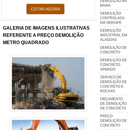
DEMOLIÇÃO NA
do maior marketplace da
BAHIA
COTAR AGORA
américa, achará a líder do
DEMOLIÇÃO
mercado.MAIS SOBRE
CONTROLADA
EM SERGIPE
EMPRESA DE PERFURAÇÃO
GALERIA DE IMAGENS ILUSTRATIVAS
DEMOLIÇÃO
EM CONCRETOSe alguém
REFERENTE A PREÇO DEMOLIÇÃO
INDUSTRIAL EM
busca por uma empresa de
ALAGOAS
METRO QUADRADO
perfuração em concreto
DEMOLIÇÃO DE
CONCRETO
inovadora, encontra o site da
DEMOLIÇÃO DE
Plena Demolições. Com grande
CONCRETO
expressão de mercado quando o
ARMADO
assunto é abertura de micro
SERVIÇO DE
DEMOLIÇÃO DE
valas e perfuração em concreto
CONCRETO E
armado, garante a satisfação da
ROCHAS
venda a entrega final com foco
ORÇAMENTO
DE DEMOLIÇÃO
total na qualidade.Discorrendo
DE CONCRETO
ainda sobre empresa de
PREÇO
perfuração em concreto, sempre
DEMOLIÇÃO DE
CONCRETO
deve-se buscar uma empresa