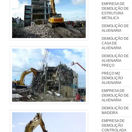
EMPRESA DE
última geração.MAIS
DEMOLIÇÃO DE
INFORMAÇÕES SOBRE A
ESTRUTURA
METALICA
EMPRESASomente na Plena
DEMOLIÇÃO DE
Demolições existe variedade e
ALVENARIA
qualidade quando o assunto for
DEMOLIÇÃO DE
empresa de perfuração em
CASA DE
ALVENARIA
concreto. Prezando pelo que há
DEMOLIÇÃO DE
de mais moderno, traz inovações
ALVENARIA
e variedades em abertura de
PREÇO
micro valas e perfuração em
PREÇO M2
DEMOLIÇÃO
concreto armado.Tem rótulo de
ALVENARIA
comprometida com os serviços e
EMPRESA DE
segura, qualificações construídas
DEMOLIÇÃO DE
ALVENARIA
pelo fato de a empresa focar
suas ações no resultado final,
DEMOLIÇÃO DE
MADEIRA
tendo escritório de alta qualidade
EMPRESA DE
onde são realizadas as
DEMOLIÇÃO
atividades e sala de treinamento
CONTROLADA