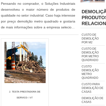
Pensando no comprador, o Soluções Industriais
desenvolveu o maior número de produtos de
DEMOLIÇ
qualidade no setor industrial. Caso haja interesse
PRODUTO
por preço demolição metro quadrado e gostaria
RELACIO
de mais informações sobre a empresa selecione
um ou mais dos anuciantes listados adiante:
CUSTO DE
DEMOLIÇÃO
POR M2
CUSTO DE
DEMOLIÇÃO
POR METRO
QUADRADO
CUSTO
DEMOLIÇÃO
METRO
QUADRADO
CUSTO PARA
DEMOLIÇÃO DE
CASAS
J. TESTA PRESTADORA DE
SERVICO
/ MT
DEMOLIÇÃO DE
CASAS