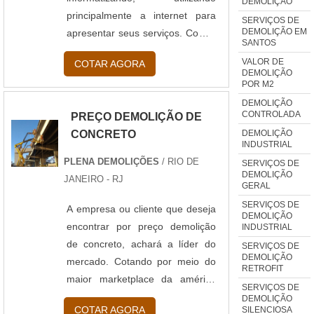
DEMOLIÇÃO
principalmente a internet para
SERVIÇOS DE
DEMOLIÇÃO EM
apresentar seus serviços. Com o
SANTOS
setor de demolição não poderia
VALOR DE
COTAR AGORA
ser diferente pois mesmo que
DEMOLIÇÃO
POR M2
não possamos ter um “preço
padrão” podemos apresentar no
DEMOLIÇÃO
CONTROLADA
PREÇO DEMOLIÇÃO DE
site ou nas redes sociais por
DEMOLIÇÃO
CONCRETO
exemplo qual tipo de serviço que
INDUSTRIAL
a demolidora realiza, s...
PLENA DEMOLIÇÕES
/ RIO DE
SERVIÇOS DE
DEMOLIÇÃO
JANEIRO - RJ
GERAL
SERVIÇOS DE
A empresa ou cliente que deseja
DEMOLIÇÃO
encontrar por preço demolição
INDUSTRIAL
de concreto, achará a líder do
SERVIÇOS DE
DEMOLIÇÃO
mercado. Cotando por meio do
RETROFIT
maior marketplace da américa
SERVIÇOS DE
latina, encontrará a empresa
DEMOLIÇÃO
COTAR AGORA
SILENCIOSA
líder do segmento.É exatamente