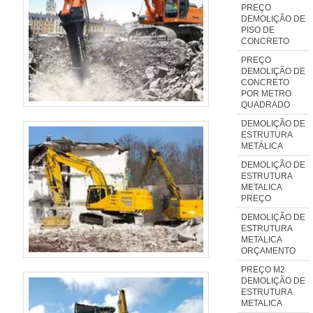
PREÇO
que tenha produtos e serviços
DEMOLIÇÃO DE
com ótima qualidade e proteção,
PISO DE
CONCRETO
características simples mas que
PREÇO
mostram o comprometimento da
DEMOLIÇÃO DE
empresa com seus clientes.Por
CONCRETO
POR METRO
que a companhia é referência
QUADRADO
sempre que buscar por empresa
DEMOLIÇÃO DE
de perfuração em
ESTRUTURA
METÁLICA
concretoEquipe multidisciplinar
DEMOLIÇÃO DE
de consultores
ESTRUTURA
associados;Profissionais com
METALICA
PREÇO
vasta experiência nas diversas
DEMOLIÇÃO DE
áreas de atuação;Equipe de alta
ESTRUTURA
qualidade;Escritório de alta
METALICA
ORÇAMENTO
qualidade onde são realizadas as
PREÇO M2
atividades;Sala de treinamento
DEMOLIÇÃO DE
com materiais
ESTRUTURA
METALICA
sofisticados;Equipamentos de