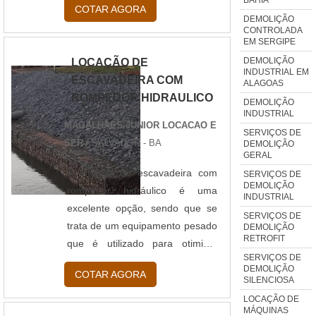
COTAR AGORA
obra optam por alugar
DEMOLIÇÃO
CONTROLADA
equipamentos ao invés de
EM SERGIPE
adquiri-los de forma definitiva.
DEMOLIÇÃO
LOCAÇÃO DE
Conheça a funcionalidade do
INDUSTRIAL EM
ESCAVADEIRA COM
ALAGOAS
produto Os marteletes
ROMPEDOR HIDRAULICO
rompedores, como o próprio
DEMOLIÇÃO
INDUSTRIAL
nome sugere, tem a função de
MAGALHAES JUNIOR LOCACAO E
SERVIÇOS DE
demolir ou perfurar determinadas
SER
/ SALVADOR - BA
DEMOLIÇÃO
superfícies rígidas, por exemplo,
GERAL
vigas, muros....
A locação de escavadeira com
SERVIÇOS DE
DEMOLIÇÃO
rompedor hidráulico é uma
INDUSTRIAL
excelente opção, sendo que se
SERVIÇOS DE
trata de um equipamento pesado
DEMOLIÇÃO
RETROFIT
que é utilizado para otimizar
SERVIÇOS DE
projetos de pequeno a grande
DEMOLIÇÃO
COTAR AGORA
porte na construção civil. Além
SILENCIOSA
disso, é usada, por exemplo, em
LOCAÇÃO DE
MÁQUINAS
processos que envolvem a