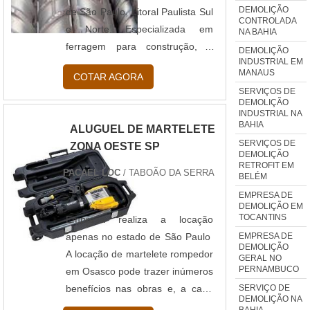
DEMOLIÇÃO
de São Paulo, Litoral Paulista Sul
demolição silenciosa. A empresa
CONTROLADA
e Norte. Especializada em
oferece opções como britagem
NA BAHIA
ferragem para construção, a
de concreto e escavação.É uma
DEMOLIÇÃO
INDUSTRIAL EM
Udiaço conquistou uma posição
empresa comprometida com
MANAUS
COTAR AGORA
de destaque no mercado. Está
seus serviços e uma empresa
SERVIÇOS DE
ativa desde 1989, realizando a
altamente qualificada,
DEMOLIÇÃO
INDUSTRIAL NA
distribuição e a execução de
características possíveis pelo
BAHIA
ALUGUEL DE MARTELETE
serviços relacionados ao
fato de a empresa ter escritório
SERVIÇOS DE
ZONA OESTE SP
segmento da construção civil. A
de alta qualidade onde são
DEMOLIÇÃO
RETROFIT EM
missão da Udiaço é distribuir aço
realizadas as atividades e sala
PACAEL LOC
/ TABOÃO DA SERRA
BELÉM
em qualquer quantidade para o
de treinamento com materiais
- SP
EMPRESA DE
mercado da construção civil,
sofisticados. Tudo isso, somado
DEMOLIÇÃO EM
TOCANTINS
garantindo eficiência, qua....
Empresa realiza a locação
à performance de uma equipe
EMPRESA DE
apenas no estado de São Paulo
multidisciplinar de consultores
DEMOLIÇÃO
A locação de martelete rompedor
associados e equipe de alta
GERAL NO
PERNAMBUCO
em Osasco pode trazer inúmeros
qualidade, comprova sua
SERVIÇO DE
benefícios nas obras e, a cada
essência de trazer o melhor para
DEMOLIÇÃO NA
dia que passa, mais mestres de
todos os clientes.
BAHIA