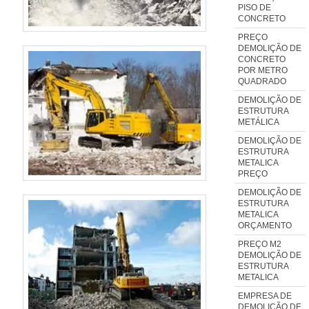
garantindo a sua excelente
PISO DE
CONCRETO
performance nas mais distintas
PREÇO
operações.Uma empresa de
DEMOLIÇÃO DE
locação precisa atender as
CONCRETO
POR METRO
necessidades em equipamentos
QUADRADO
e máquinas das áreas de
DEMOLIÇÃO DE
demolição, mineração e
ESTRUTURA
METÁLICA
indústrias, como atua a GóiasLoc
DEMOLIÇÃO DE
que está no setor há mais de dez
ESTRUTURA
anos..
METALICA
PREÇO
DEMOLIÇÃO DE
ESTRUTURA
METALICA
ORÇAMENTO
PREÇO M2
DEMOLIÇÃO DE
ESTRUTURA
METALICA
EMPRESA DE
DEMOLIÇÃO DE