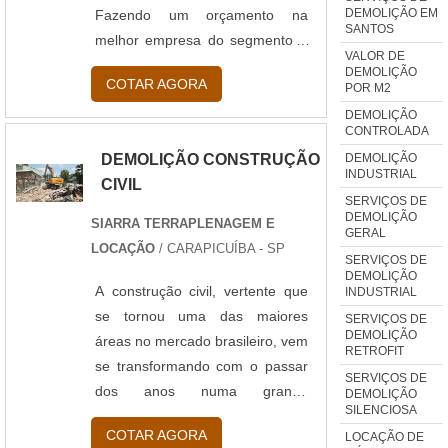
DEMOLIÇÃO EM
Fazendo um orçamento na
SANTOS
melhor empresa do segmento e
VALOR DE
conhecendo a líder em
DEMOLIÇÃO
COTAR AGORA
POR M2
qualidade.DETALHES SOBRE
DEMOLIÇÃO SILENCIOSAQuem
DEMOLIÇÃO
CONTROLADA
quer achar demolição silenciosa
DEMOLIÇÃO
DEMOLIÇÃO CONSTRUÇÃO
em uma empresa comprometida
INDUSTRIAL
CIVIL
com seus serviços, acha o site
SERVIÇOS DE
da Activa Demolidora. Com
DEMOLIÇÃO
SIARRA TERRAPLENAGEM E
GERAL
grande expressão de mercado
LOCAÇÃO
/ CARAPICUÍBA - SP
SERVIÇOS DE
quando o assunto é demolição
DEMOLIÇÃO
retrofit e escavação, focando em
A construção civil, vertente que
INDUSTRIAL
tecnologia e desenvolvimento no
se tornou uma das maiores
SERVIÇOS DE
DEMOLIÇÃO
que gera resultado ao
áreas no mercado brasileiro, vem
RETROFIT
cliente.Ainda com uma visão
se transformando com o passar
SERVIÇOS DE
analítica sobre demolição
dos anos numa grande
DEMOLIÇÃO
SILENCIOSA
silenciosa, sempre deve-se
consumidora de recursos
COTAR AGORA
LOCAÇÃO DE
buscar uma empresa que tenha
naturais e consequentemente a