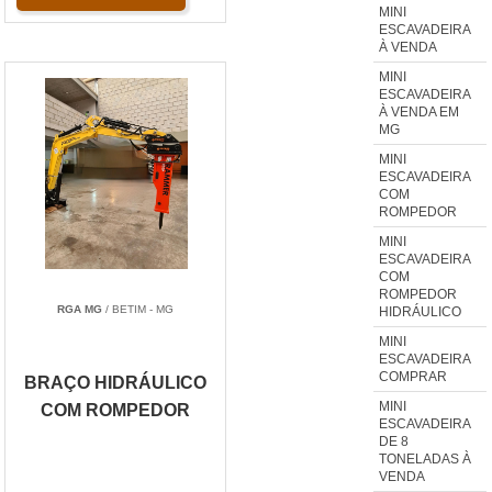
MINI
ESCAVADEIRA
À VENDA
MINI
ESCAVADEIRA
À VENDA EM
MG
MINI
ESCAVADEIRA
COM
ROMPEDOR
MINI
ESCAVADEIRA
COM
ROMPEDOR
RGA MG
/ BETIM - MG
HIDRÁULICO
MINI
ESCAVADEIRA
COMPRAR
BRAÇO HIDRÁULICO
MINI
COM ROMPEDOR
ESCAVADEIRA
DE 8
TONELADAS À
VENDA