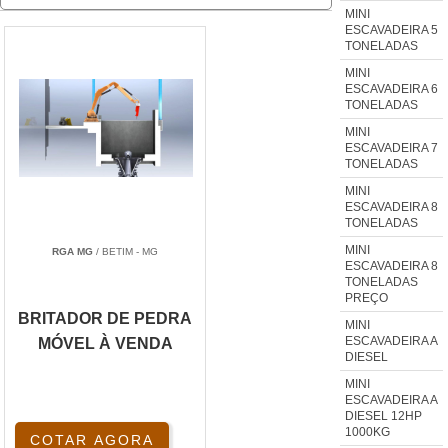
MINI
ESCAVADEIRA 5
TONELADAS
MINI
ESCAVADEIRA 6
TONELADAS
MINI
ESCAVADEIRA 7
TONELADAS
MINI
ESCAVADEIRA 8
TONELADAS
MINI
RGA MG
/ BETIM - MG
ESCAVADEIRA 8
TONELADAS
PREÇO
BRITADOR DE PEDRA
MINI
ESCAVADEIRA A
MÓVEL À VENDA
DIESEL
MINI
ESCAVADEIRA A
DIESEL 12HP
1000KG
COTAR AGORA