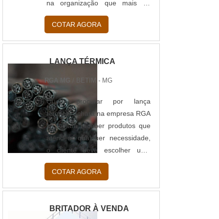
RGA MG canaliza seus recursos
na organização que mais se
em produzir uma estrutura com
destaca no ramo, o cliente
COTAR AGORA
escritório de alta qualidade onde
receberá um atendimento de
são realizadas as atividades e
excelência e terá a garantia de
produção adaptada de acordo
adquirir produtos que solucionem
LANÇA TÉRMICA
com as leis ambientais, tudo para
qualquer demanda.MAIS SOBRE
garantir mini escavadeira nova
O ROMPEDOR HIDRÁULICO
RGA MG
/ BETIM - MG
preço justo com excelente custo-
PARA ESCAVADEIRA PREÇO
benefício.Há muitas maneiras
JUSTOSe alguém pesquisar
Quem procurar por lança
eficientes de uma companhia
rompedor hidráulico para
térmica, achará na empresa RGA
demonstrar competência,
escavadeira preço acessível em
MG. Para receber produtos que
excelência e destaque em sua
uma empresa comprometida
atendem qualquer necessidade,
área de atuação. A RGA MG se
com seus serviços, descobre a
o cliente deve escolher uma
mostra referência por ter:
RGA MG. Com grande
organização que se destaque por
COTAR AGORA
Atendimento personalizado;
expressão de mercado quando o
um bom suporte pré-venda e
Colaboradores eficientes; Preço
assunto é mini escavadeira e
tenha ampla experiência no
justo; Ampla experiência no
equipamentos para britador, a
ramo. Quando a busca é por
BRITADOR À VENDA
ramo.Discorrendo ainda sobre
companhia visa sempre a
lança térmica, com os