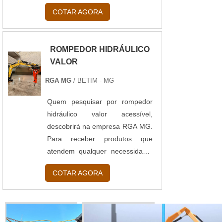
necessidade, o cliente deve
COTAR AGORA
escolher uma organização que
se destaque por um bom suporte
pré-venda e tenha ampla
ROMPEDOR HIDRÁULICO
experiência no ramo.MAIS
VALOR
SOBRE O ROMPEDOR
HIDRÁULICO VENDAQuem
RGA MG
/ BETIM - MG
precisa de rompedor hidráulico
venda em uma empresa
Quem pesquisar por rompedor
altamente qualificada, vai até o
hidráulico valor acessível,
site da RGA MG. A companhia
descobrirá na empresa RGA MG.
atua com la...
Para receber produtos que
atendem qualquer necessidade,
o cliente deve escolher uma
COTAR AGORA
organização que se destaque por
um bom suporte pré-venda e
tenha ampla experiência no
ramo.Quando o quesito é