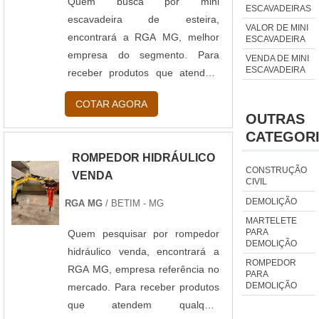
Quem busca por mini
ESCAVADEIRAS
escavadeira de esteira,
VALOR DE MINI
encontrará a RGA MG, melhor
ESCAVADEIRA
empresa do segmento. Para
VENDA DE MINI
ESCAVADEIRA
receber produtos que atendem
qualquer necessidade, o cliente
COTAR AGORA
deve escolher uma organização
OUTRAS
que se destaque por um bom
CATEGOR
suporte pré-venda e tenha ampla
ROMPEDOR HIDRÁULICO
experiência. Quando a busca é
CONSTRUÇÃO
VENDA
por mini escavadeira de esteira,
CIVIL
na RGA MG o cliente obterá
DEMOLIÇÃO
RGA MG
/ BETIM - MG
assertividade e
MARTELETE
comprometimento com o
PARA
Quem pesquisar por rompedor
DEMOLIÇÃO
resultado final.DIFERENCIAIS
hidráulico venda, encontrará a
ROMPEDOR
IMPORTANTES DE MINI
RGA MG, empresa referência no
PARA
ESCAVADEIRA DE ...
DEMOLIÇÃO
mercado. Para receber produtos
que atendem qualquer