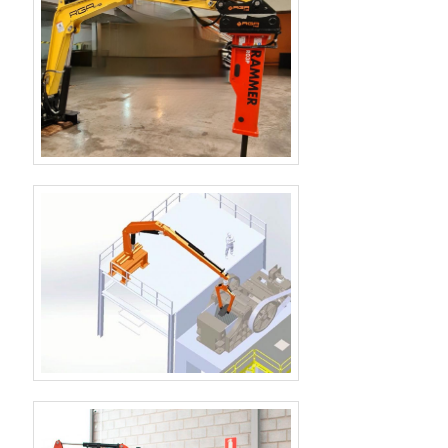
escritório de alta qualidade onde
conquistando então a confiança
Comprometimento com o
mini escavadeiras, na essência
que o produto deve sempre ser
benefício e diversas opções de
são realizadas as atividades e
de todos.A RGA MG é uma
resultado final; Preço justo;
da empresa, a mesma deve
adquirido com companhias
pagamento disponíveis.ALGUNS
estrutura suficiente para atender
empresa que tem sido apontada
Equipamentos de última
prezar pelos produtos e serviços
especializadas no segmento.
DETALHES SOBRE ENGATE
todas as demandas. Tudo isso,
de forma positiva no segmento
geração. A MAIOR REFERÊNCIA
com ótima qualidade e proteção,
Esse tipo de cuidado ajuda a
RÁPIDO PARA MINI
unido a um time de equipe
pela seriedade e qualidade que
NO SEGMENTOSomente na
pequenos detalhes, mas de
garantir a qualidade e
GIRATÓRIAA RGA MG centraliza
multidisciplinar de consultores
garante o sucesso dos clientes
RGA MG existem as melhores
grande valia para saber a
durabilidade dos materiais, além
seus esforços em produzir uma
associados e profissionais com
de ponta a ponta.
variedades no segmento quando
procedência e seriedade da
de evitar prejuízos com
estrutura para os parceiros com
vasta experiência na área de
o assunto for britador à venda.
empresa.Isso tudo é a razão pela
substituições frequentes de
escritório de alta qualidade onde
atuação, garante o sucesso de
Prezando pelo que há de mais
qual a RGA MG é uma empresa
produtos que não cumprem com
são realizadas as atividades e
cada cliente de ponta a ponta.
moderno, traz inovações e
responsável quando se fala do
suas funções adequadamente.
produção adaptada de acordo
variedades em mini escavadeira
segmento de máquinas e
Assim, é possível poupar gastos
com as leis ambientais, tudo isso
e pinça hidráulica.É uma
equipamentos. A empresa
desnecessários.Existem diversos
para que se tenha engate rápido
empresa altamente qualificada e
objetiva garantir sempre a
motivos para a RGA MG ter se
para mini giratória com
comprometida com seus
melhor opção para o cliente
tornado destaque quando
proteção.Há muitas maneiras
serviços, características
final.A EMPRESA MAIS
pensamos em uma empresa que
eficientes de uma companhia
possíveis pelo fato de ter
QUALIFICADA DO
entrega confiança e produtos de
demonstrar competência,
escritório de alta qualidade onde
SEGMENTONa RGA MG sempre
qualidade. Alguns desses
excelência e destaque em sua
são realizadas as atividades e
tem a solução mais buscada na
motivos são: Diversas opções de
área de atuação. A RGA MG se