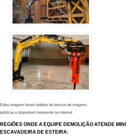
Estas imagens foram obtidas de bancos de imagens
públicas e disponível livremente na internet
REGIÕES ONDE A EQUIPE DEMOLIÇÃO ATENDE MINI
ESCAVADEIRA DE ESTEIRA: