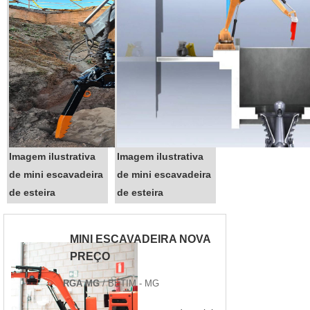
rompedor hidráulico valor justo,
com os colaboradores da RGA
MG o cliente poderá contar com
assertividade e atendimento
eficiente a indústrias de grande
porte.M...
Imagem ilustrativa
Imagem ilustrativa
de mini escavadeira
de mini escavadeira
de esteira
de esteira
MINI ESCAVADEIRA NOVA
PREÇO
RGA MG
/ BETIM - MG