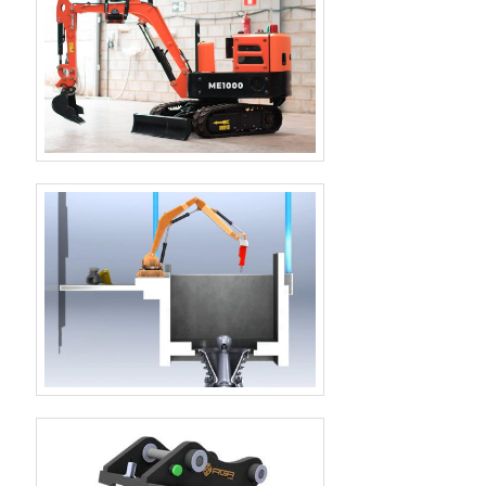
equipamentos de última
área de máquinas e
pagamento disponíveis;
mostra referência por ter:
geração.Esses fatores, somados
equipamentos. É possível
Profissionais com vasta
Atendimento personalizado;
a um time multidisciplinar de
encontrar uma grande variedade
experiência na área de atuação;
Colaboradores eficientes; Preço
consultores associados e
no portfólio, como braço
Atendimento personalizado;
justo; Ampla experiência no
profissionais com vasta
hidráulico e equipamentos para
Comprometimento com o
ramo.Ainda focando na
experiência na área de atuação,
britador com ótima qualidade e
resultado final; Preço justo;
qualidade em engate rápido para
garantem o sucesso de cada
excelente custo-benefício.Para
Equipamentos de última
mini giratória, na essência da
cliente de ponta a ponta.
uma maior satisfação dos
geração.A MAIOR REFERÊNCIA
empresa, a mesma deve prezar
clientes, a empresa busca
NO SEGMENTOSomente na
pelos produtos e serviços com
investir nos melhores
RGA MG tem tudo que se
ótima qualidade e excelente
profissionais do mercado, e em
precisa para garra hidráulica. Os
custo-benefício, características
instalações modernas,
clientes encontram itens como
simples, mas que mostram o
garantindo assim, confiabilidade
lança térmica e equipamentos
comprometimento da empresa
e boa cotação no mercado.A
para britador industrial.Tem
com seus clientes.É por tudo isso
RGA MG é uma empresa que
rótulo de uma empresa
e muito mais que a RGA MG é
tem sido preferência no
altamente qualificada e
uma empresa altamente
segmento pela idoneidade em
comprometida com seus
qualificada quando se fala do
tudo que faz, o que garante uma
serviços, conquistas adquiridas
segmento de máquinas e