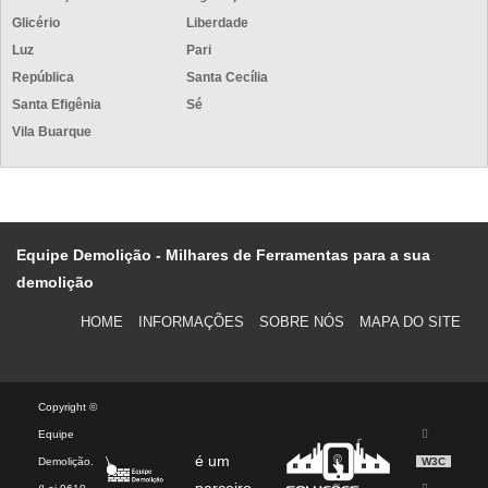
Glicério
Liberdade
Luz
Pari
República
Santa Cecília
Santa Efigênia
Sé
Vila Buarque
Equipe Demolição - Milhares de Ferramentas para a sua
demolição
HOME
INFORMAÇÕES
SOBRE NÓS
MAPA DO SITE
Copyright ©
Equipe
é um
Demolição.
W3C
parceiro