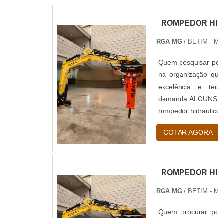
ROMPEDOR HI
RGA MG
/ BETIM - 
Quem pesquisar po
na organização qu
excelência e te
demanda.ALGUNS
rompedor hidráuli
MG. Com grande ex
COTAR AGORA
ROMPEDOR HI
RGA MG
/ BETIM - 
Quem procurar po