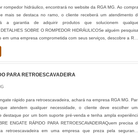
r rompedor hidráulico, encontrará no website da RGA MG. Ao compra
e mais se destaca no ramo, o cliente receberá um atendimento d
rá a garantia de adquirir produtos que solucionem qualque
 DETALHES SOBRE O ROMPEDOR HIDRÁULICOSe alguém pesquisa
co em uma empresa comprometida com seus serviços, descobre a RG
expressão de mercado quando o assunto é mini escavadeira 
britador, a companhia visa sempre a qualidade final para a fidelizaç
endo ainda sobre rompedor hidráulico, deve-se ter a exatidão em orç
 prezam por produtos e serviços que tenham ótima qualidade 
DO PARA RETROESCAVADEIRA
enefício, pontos importantes que ficam de fora no planejamento d
 apenas o lucro, deixando a desejar nos outros fatores.É importan
MG
duto deve sempre ser adquirido com companhias especializadas n
o de cuidado ajuda a garantir a qualidade e durabilidade dos materiai
ngate rápido para retroescavadeira, achará na empresa RGA MG. Par
juízos com substituições frequentes de produtos que não cumprem c
 que atendem qualquer necessidade, o cliente deve escolher um
uadamente. Assim, é possível poupar gastos desnecessários.Existe
e destaque por um bom suporte pré-venda e tenha ampla experiênci
 para a RGA MG ter se tornado destaque quando pensamos em um
OBRE ENGATE RÁPIDO PARA RETROESCAVADEIRAQuem precisa d
ga confiança e produtos de qualidade. Alguns desses motivos são
ra retroescavadeira em uma empresa que preza pela segurança