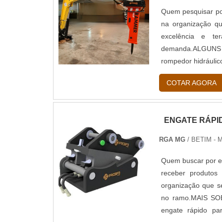
Quem pesquisar po
na organização qu
excelência e te
demanda.ALGUNS
rompedor hidráuli
MG. Com grande 
COTAR AGORA
equipamentos para 
do cliente.Discorr
com empresas que
ENGATE RÁPI
excelente custo-b
empresas que visam
RGA MG
/ BETIM - 
lembrar que o pro
segmento. Esse tip
Quem buscar por e
além de evitar pre
receber produtos
suas funções adeq
organização que s
diversos motivos
no ramo.MAIS S
empresa que entre
engate rápido pa