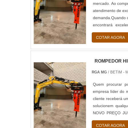
mercado. Ao compra
atendimento de exc
demanda.Quando o 
encontrará excel
mineração e sideru
COTAR AGORA
ROMPEDOR HI
RGA MG
/ BETIM - 
Quem procurar po
empresa líder do 
cliente receberá u
solucionem qua
NOVO PREÇO JUST
uma empresa inovad
COTAR AGORA