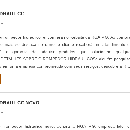
DRÁULICO
MG
r rompedor hidráulico, encontrará no website da RGA MG. Ao compra
e mais se destaca no ramo, o cliente receberá um atendimento d
rá a garantia de adquirir produtos que solucionem qualque
 DETALHES SOBRE O ROMPEDOR HIDRÁULICOSe alguém pesquisa
co em uma empresa comprometida com seus serviços, descobre a RG
pressão de mercado quando o ass...
DRÁULICO NOVO
MG
r rompedor hidráulico novo, achará a RGA MG, empresa líder d