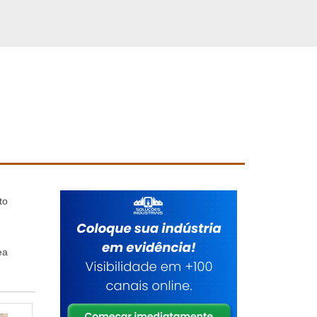
to
ea