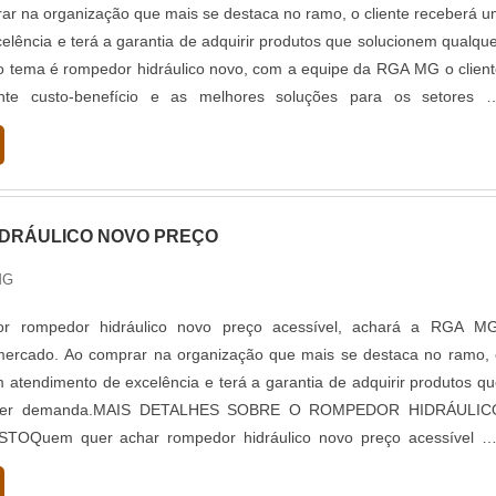
r na organização que mais se destaca no ramo, o cliente receberá 
elência e terá a garantia de adquirir produtos que solucionem qualqu
tema é rompedor hidráulico novo, com a equipe da RGA MG o client
ente custo-benefício e as melhores soluções para os setores d
rgia.MA...
DRÁULICO NOVO PREÇO
MG
r rompedor hidráulico novo preço acessível, achará a RGA MG
mercado. Ao comprar na organização que mais se destaca no ramo, 
m atendimento de excelência e terá a garantia de adquirir produtos q
lquer demanda.MAIS DETALHES SOBRE O ROMPEDOR HIDRÁULIC
OQuem quer achar rompedor hidráulico novo preço acessível e
ora, encontra na internet a...