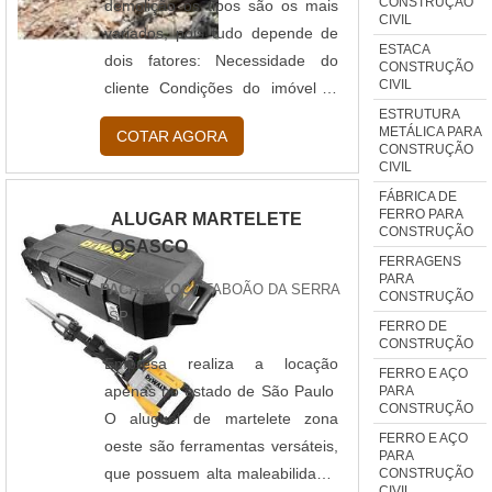
CONSTRUÇÃO
demolição os tipos são os mais
CIVIL
variados, pois tudo depende de
ESTACA
dois fatores: Necessidade do
CONSTRUÇÃO
CIVIL
cliente Condições do imóvel O
ESTRUTURA
ato de demolir em si não é um
METÁLICA PARA
COTAR AGORA
serviço fácil, pois exige
CONSTRUÇÃO
CIVIL
qualidade, segurança e não é o
FÁBRICA DE
simples ato somente de destruir
FERRO PARA
ALUGAR MARTELETE
um imóvel. Requer capacidade
CONSTRUÇÃO
OSASCO
profissional da empresa para que
FERRAGENS
PARA
o cliente fique satisfeito. Locais
PACAEL LOC
/ TABOÃO DA SERRA
CONSTRUÇÃO
certos para demolição silenciosa
- SP
FERRO DE
Em determinados locais os
CONSTRUÇÃO
serviços de demoliç....
Empresa realiza a locação
FERRO E AÇO
apenas no estado de São Paulo
PARA
CONSTRUÇÃO
O aluguel de martelete zona
FERRO E AÇO
oeste são ferramentas versáteis,
PARA
que possuem alta maleabilidade.
CONSTRUÇÃO
CIVIL