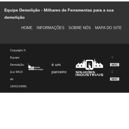
Equipe Demolição - Milhares de Ferramentas para a sua
demolição
HOME
INFORMAÇÕES
SOBRE NÓS
MAPA DO SITE
Copyright ©
Equipe
é um
Demolição.
W3C
parceiro
(Lei 9610
de
W3C
19/02/1998)