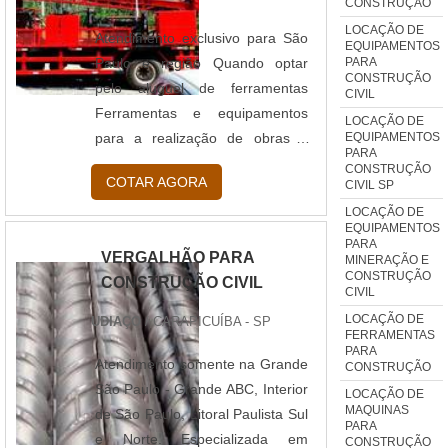
CONSTRUÇÃO
relação preço demolição é muito
LOCAÇÃO DE
importante na contratação de
Atendimento exclusivo para São
EQUIPAMENTOS
PARA
u....
Paulo e região Quando optar
CONSTRUÇÃO
pelo aluguel de ferramentas
CIVIL
Ferramentas e equipamentos
LOCAÇÃO DE
EQUIPAMENTOS
para a realização de obras é
PARA
assunto muito sério para quem
CONSTRUÇÃO
COTAR AGORA
CIVIL SP
trabalha na construção civil. A
LOCAÇÃO DE
locação de equipamentos para
EQUIPAMENTOS
construção civil é a melhor opção
PARA
VERGALHÃO PARA
MINERAÇÃO E
para quem precisa de
CONSTRUÇÃO
CONSTRUÇÃO CIVIL
ferramentaria com qualidade
CIVIL
superior, garantia e condições
LOCAÇÃO DE
UDIAÇO
/ CARAPICUÍBA - SP
FERRAMENTAS
diferenciadas de pagamento. É
PARA
importante buscar pela locação
Atendimento somente na Grande
CONSTRUÇÃO
em São Paulo para diversas
São Paulo - Grande ABC, Interior
LOCAÇÃO DE
MAQUINAS
sistuações,....
de São Paulo, Litoral Paulista Sul
PARA
e Norte. Especializada em
CONSTRUÇÃO