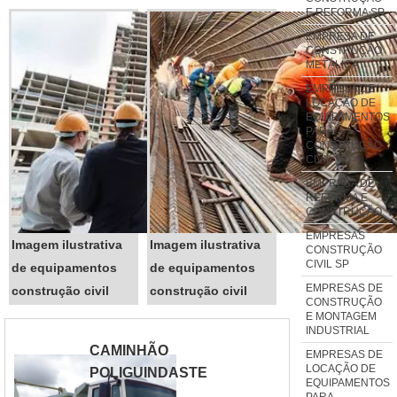
apresentam, todos os
E REFORMA SP
colaboradores que as realizam,
EMPRESA DE
devem utilizar, além dos
CONSTRUÇÃO
METÁLICA
equipamentos de proteção
EMPRESA DE
individual comuns como luvas...
LOCAÇÃO DE
EQUIPAMENTOS
PARA
CONSTRUÇÃO
CIVIL
EMPRESA DE
REFORMA E
CONSTRUÇÃO
EMPRESAS
Imagem ilustrativa
Imagem ilustrativa
CONSTRUÇÃO
CIVIL SP
de equipamentos
de equipamentos
EMPRESAS DE
construção civil
construção civil
CONSTRUÇÃO
E MONTAGEM
INDUSTRIAL
CAMINHÃO
EMPRESAS DE
LOCAÇÃO DE
POLIGUINDASTE
EQUIPAMENTOS
PARA