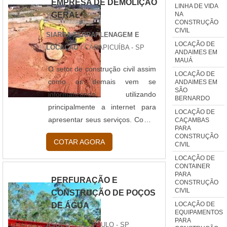
EMPRESA DE DEMOLIÇÃO
melhor performance, segurança
LINHA DE VIDA
NA
GERAL
e economia para os clientes,
CONSTRUÇÃO
inovando processos e utilizando
CIVIL
SIARRA TERRAPLENAGEM E
o que há de melhor em
LOCAÇÃO DE
LOCAÇÃO
/ CARAPICUÍBA - SP
ANDAIMES EM
equipamentos da atualidade.
MAUÁ
Qualificações presentes em um
O setor de construção civil assim
LOCAÇÃO DE
bom serviço Excelênc....
como os demais vem se
ANDAIMES EM
SÃO
informatizando, utilizando
BERNARDO
principalmente a internet para
LOCAÇÃO DE
apresentar seus serviços. Com o
CAÇAMBAS
PARA
setor de demolição não poderia
CONSTRUÇÃO
COTAR AGORA
CIVIL
ser diferente pois mesmo que
não possamos ter um “preço
LOCAÇÃO DE
CONTAINER
padrão” podemos apresentar no
PARA
PERFURAÇÃO E
CONSTRUÇÃO
site ou nas redes sociais por
CIVIL
CONSTRUÇÃO DE POÇOS
exemplo qual tipo de serviço que
LOCAÇÃO DE
DE ÁGUA
a demolidora realiza, seu
EQUIPAMENTOS
PARA
histórico de obras etc. Porém a
ASGEO
/ SÃO PAULO - SP