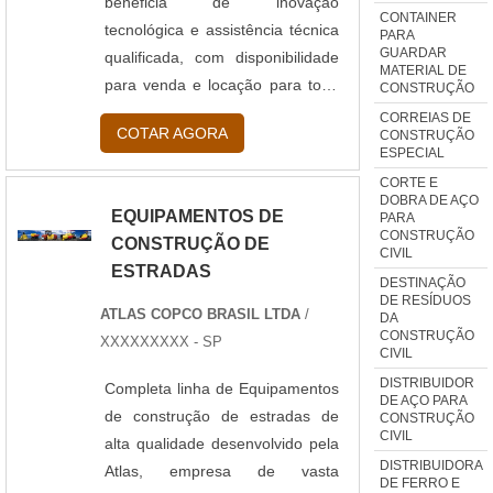
beneficia de inovação
CONTAINER
tecnológica e assistência técnica
PARA
GUARDAR
qualificada, com disponibilidade
MATERIAL DE
para venda e locação para todo
CONSTRUÇÃO
país. Oferecendo a solução de
CORREIAS DE
COTAR AGORA
CONSTRUÇÃO
problemas de diversos
ESPECIAL
segmentos, entre eles: defesa
CORTE E
civil, construção civil,
DOBRA DE AÇO
EQUIPAMENTOS DE
PARA
manuntenção de parques e
CONSTRUÇÃO
CONSTRUÇÃO DE
movimentação de cargas. Os
CIVIL
ESTRADAS
equipamentos construção civil
DESTINAÇÃO
DE RESÍDUOS
disponibilizam...
ATLAS COPCO BRASIL LTDA
/
DA
CONSTRUÇÃO
XXXXXXXXX - SP
CIVIL
DISTRIBUIDOR
Completa linha de Equipamentos
DE AÇO PARA
de construção de estradas de
CONSTRUÇÃO
CIVIL
alta qualidade desenvolvido pela
DISTRIBUIDORA
Atlas, empresa de vasta
DE FERRO E