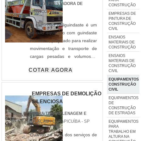
J. TESTA PRESTADORA DE
CONSTRUÇÃO
SERVICO
/ MT
EMPRESAS DE
PINTURA DE
CONSTRUÇÃO
O caminhão poliguindaste é um
CIVIL
veículo equipado com guindaste
ENSAIOS
hidráulico, projetado para realizar
MATERIAIS DE
CONSTRUÇÃO
movimentação e transporte de
ENSAIOS
cargas pesadas e volumosas.
MATERIAIS DE
Sua capacidade de carga e
CONSTRUÇÃO
COTAR AGORA
CIVIL
versatilidade o torna ideal para
EQUIPAMENTOS
obras de construção civil,
CONSTRUÇÃO
indústrias e logística. Os
CIVIL
EMPRESAS DE DEMOLIÇÃO
principais benefícios incluem a
EQUIPAMENTOS
SILENCIOSA
DE
redução de custos com
CONSTRUÇÃO
equipamentos separados e
DE ESTRADAS
SIARRA TERRAPLENAGEM E
aumento da produtividade.
LOCAÇÃO
/ CARAPICUÍBA - SP
EQUIPAMENTOS
PARA
TRABALHO EM
Quando se trata dos serviços de
ALTURA NA