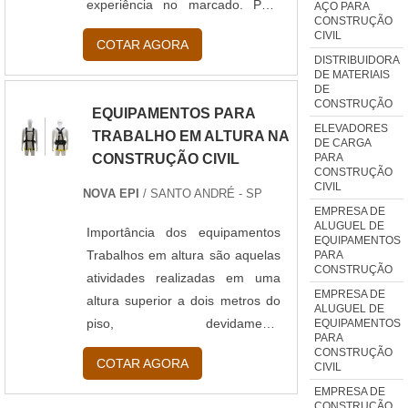
experiência no marcado. Para
AÇO PARA
CONSTRUÇÃO
mais informações sobre os
CIVIL
COTAR AGORA
Equipamentos de construção de
DISTRIBUIDORA
estradas, a Atlas Copco está à
DE MATERIAIS
DE
disposição para esclarecer
CONSTRUÇÃO
EQUIPAMENTOS PARA
qualquer dúvida. Solicite agora
ELEVADORES
TRABALHO EM ALTURA NA
um orçamento dos
DE CARGA
PARA
CONSTRUÇÃO CIVIL
Equipamentos de construção de
CONSTRUÇÃO
estradas....
CIVIL
NOVA EPI
/ SANTO ANDRÉ - SP
EMPRESA DE
ALUGUEL DE
Importância dos equipamentos
EQUIPAMENTOS
Trabalhos em altura são aquelas
PARA
CONSTRUÇÃO
atividades realizadas em uma
EMPRESA DE
altura superior a dois metros do
ALUGUEL DE
piso, devidamente
EQUIPAMENTOS
PARA
regulamentada pela norma
CONSTRUÇÃO
COTAR AGORA
CIVIL
NR35. Por conta dos riscos que
esses tipos de tarefas
EMPRESA DE
CONSTRUÇÃO