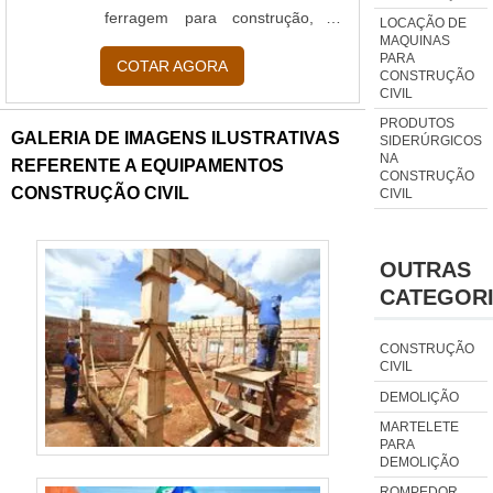
ferragem para construção, a
LOCAÇÃO DE
MAQUINAS
Udiaço conquistou uma posição
PARA
COTAR AGORA
de destaque no mercado. Está
CONSTRUÇÃO
CIVIL
ativa desde 1989, realizando a
PRODUTOS
distribuição e a execução de
GALERIA DE IMAGENS ILUSTRATIVAS
SIDERÚRGICOS
serviços relacionados ao
NA
REFERENTE A EQUIPAMENTOS
CONSTRUÇÃO
segmento da construção civil. A
CONSTRUÇÃO CIVIL
CIVIL
missão da Udiaço é distribuir aço
em qualquer quantidade para o
mercado da construção civil,
OUTRAS
garantindo eficiência, qua....
CATEGOR
CONSTRUÇÃO
CIVIL
DEMOLIÇÃO
MARTELETE
PARA
DEMOLIÇÃO
ROMPEDOR