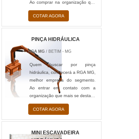
equipamentos para britador, que
Ao comprar na organização que
visa sempre a qualidade final
mais se destaca no ramo, o
COTAR AGORA
para a fidelização do
cliente receberá um atendimento
cliente.Ainda tratando-se de
de excelência e terá a garantia
preço de britador, deve-se
de adquirir produtos que
PINÇA HIDRÁULICA
descartar empresas que não
solucionem qualquer
tenham produtos e serviços com
demanda.Quando o desejo é por
RGA MG
/ BETIM - MG
ótima qualidade e excelente
britador de pedra móvel à venda,
custo-benefício, pequenos
com a RGA MG o cliente obterá
Quem buscar por pinça
detalhes, mas de grande valia
ótima qualidade e diversas
hidráulica, conhecerá a RGA MG,
para saber a procedência e
opções de pagamento
melhor empresa do segmento.
seriedade da empresa.É
disponíveis.MAIS SOBRE
Ao entrar em contato com a
importante lembrar que o
BRITADOR DE PEDRA MÓVEL A
organização que mais se destaca
produto deve sempre ser
VENDAA RGA MG foca seus
no ramo, o cliente receberá um
COTAR AGORA
adquirido com companhias
esforços em criar aos parceiros
suporte completo para sanar
especializadas no segmento.
uma estrutura com escritório de
eventuais dúvidas sobre o
Esse tipo de cuidado ajuda a
alta qualidade onde são
produto a ser adquirido.Quando
MINI ESCAVADEIRA
garantir a qualidade e
realizadas as atividades e
o tema é pinça hidráulica, com os