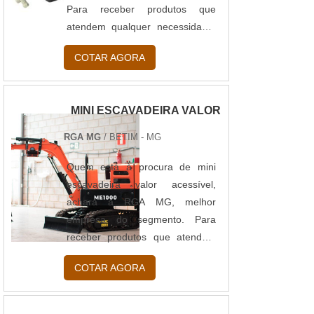
resultado final; Preço justo;
serviços com ótima qualidade e
competência, excelência e
inovadora, encontra na RGA MG.
Para receber produtos que
Equipamentos de última
excelente custo-benefício, pontos
destaque em sua área de
Uma companhia com alto know-
atendem qualquer necessidade,
geração.A MELHOR EMPRESA
importantes que ficam de fora no
atuação. A RGA MG se mostra
how em braço hidráulico e pinça
o cliente deve escolher uma
COTAR AGORA
NO SEGMENTOSomente na
planejamento de empresas que
referência por ter: Atendimento
hidráulica, que oferece o que há
organização que se destaque por
RGA MG tem a solução ideal
visam apenas o lucro, deixando a
personalizado; Colaboradores
de melhor no mercado para cada
um bom suporte pré-venda e
para preço de britador. É sempre
desejar nos outros fatores.Esses
eficientes; Preço justo; Ampla
cliente.Discorrendo ainda sobre
tenha ampla experiência no
MINI ESCAVADEIRA VALOR
a opção mais confiável,
e outros motivos são a razão
experiência no ramo.Ainda com
mini escavadeira hidráulica, na
ramo. Quando a busca é por
disponibilizando itens como lança
pela qual a RGA MG é uma
uma visão analítica sobre pinça
essência da empresa, a mesma
engates rápidos, com os
RGA MG
/ BETIM - MG
térmica e pinça hidráulica.Isso se
empresa responsável quando
hidráulica, é importante buscar
deve prezar pelos produtos e
profissionais da RGA MG o
deve ao fato de ser uma
falamos do segmento de
uma empresa que tenha
serviços com ótima qualidade e
cliente obterá ótima qualidade e
Quem está à procura de mini
empresa inovadora e
máquinas e equipamentos. O
produtos e serviços com ótima
assertividade, detalhes
diversas opções de pagamento
escavadeira valor acessível,
comprometida com seus
foco é oferecer sempre a
qualidade e proteção, pequenos
primordiais que são deixados de
disponíveis.MAIS DETALHES
achará a RGA MG, melhor
serviços, características
qualidade final para fidelização
detalhes, mas de grande valia
lado por muitas empresas que
SOBRE ENGATES RÁPIDOSA
empresa do segmento. Para
possíveis pelo fato de ter
do cliente com parcerias
para saber a procedência e
não focam na fidelização do
RGA MG canaliza seus recursos
receber produtos que atendem
escritório de alta qualidade onde
duradouras.REFERÊNCIA DE
seriedade da empresa.Esses e
cliente.É importante lembrar que
em oferecer aos clientes uma
qualquer necessidade, o cliente
COTAR AGORA
são realizadas as atividades e
QUALIDADE NO
outros motivos são a razão pela
o produto deve sempre ser
estrutura com escritório de alta
deve escolher uma organização
equipamentos de última
SEGMENTOSomente na RGA
qual a RGA MG é uma empresa
adquirido com companhias
qualidade onde são realizadas as
que se destaque por um bom
geração. Tudo isso, somado à
MG existem as melhores
que preza pela segurança
especializadas no segmento.
atividades e produção adaptada
suporte pré-venda e tenha ampla