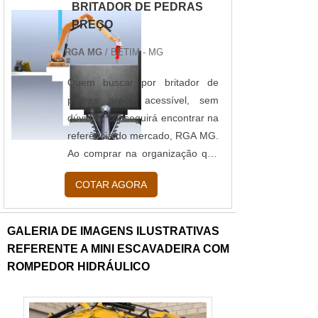
BRITADOR DE PEDRAS
performance de uma equipe
variedades no segmento quando
quando se trata de empresas do
Esse tipo de cuidado ajuda a
de acordo com as leis
experiência no ramo.Quando o
PREÇO
multidisciplinar de consultores
o assunto for máquinas e
segmento de máquinas e
garantir a qualidade e
ambientais, tudo para garantir
tema é mini escavadeira valor
associados e profissionais
equipamentos. Sempre de olho
equipamentos. A empresa
durabilidade dos materiais, além
engates rápidos com
justo, com a equipe da RGA MG
RGA MG
/ BETIM - MG
qualificados, fecha o ciclo de
no mercado, traz novidades em
objetiva garantir a satisfação da
de evitar prejuízos com
proteção.Há muitas maneiras
o cliente obterá ótima qualidade
entrega com excelência para
itens como braço hidráulico e
venda à entrega final, com foco
substituições frequentes de
eficientes de uma companhia
e diversas opções de pagamento
Quem buscar por britador de
toda a carteira de clientes.
equipamentos para britador com
total na qualidade.REFERÊNCIA
produtos que não cumprem com
demonstrar competência,
disponíveis.MAIS
pedras preço acessível, sem
ótima qualidade e proteção.Se
DE QUALIDADE NO
suas funções adequadamente.
excelência e destaque em sua
INFORMAÇÕES SOBRE A MINI
dúvidas, conseguirá encontrar na
diferenciando dentro de seu
SEGMENTOSomente na RGA
Assim, é possível poupar gastos
área de atuação. A RGA MG se
ESCAVADEIRA VALOR
referência do mercado, RGA MG.
segmento, a empresa consegue
MG é possível encontrar o que
desnecessários.Existem diversos
mostra referência por ter:
ACESSÍVELA RGA MG foca seus
Ao comprar na organização que
também proporcionar um
há de melhor em máquinas e
motivos para a RGA MG ter se
Atendimento personalizado;
esforços em oferecer aos
mais se destaca no ramo, o
COTAR AGORA
atendimento cuidadoso e que
equipamentos. Líder em
tornado destaque quando
Colaboradores eficientes; Preço
clientes uma estrutura com
cliente receberá um atendimento
busca a satisfação do cliente. A
qualidade, a empresa oferece
pensamos em uma empresa que
justo; Ampla experiência no
escritório de alta qualidade onde
de excelência e terá a garantia
RGA MG é uma empresa que
uma variedade de itens como
entrega confiança e produtos de
ramo.Ainda focando na
são realizadas as atividades e
de adquirir produtos que
GALERIA DE IMAGENS ILUSTRATIVAS
tem se destacado da
braço hidráulico e equipamentos
qualidade. Alguns desses
qualidade em engates rápidos,
produção adaptada de acordo
solucionem qualquer
REFERENTE A MINI ESCAVADEIRA COM
concorrência pela seriedade e
para britador com ótima
motivos são: Diversas opções de
na essência da empresa, a
com as leis ambientais, tudo isso
demanda.BRITADOR DE
ROMPEDOR HIDRÁULICO
qualidade que garante uma
qualidade e
pagamento disponíveis;
mesma deve prezar pelos
para garantir que se tenha mini
PEDRAS PREÇO JUSTO E
entrega de excelência de ponta a
assertividade.Apresentando
Profissionais com vasta
produtos e serviços com ótima
escavadeira valor justo com
ACESSÍVELQuem procura por
ponta.
produtos de alto padrão, a
experiência na área de atuação;
qualidade e excelente custo-
proteção.Há muitas maneiras
britador de pedras preço