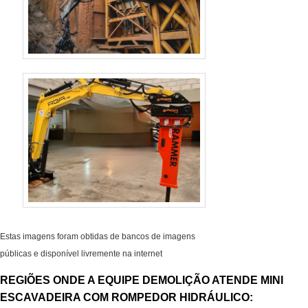
Estas imagens foram obtidas de bancos de imagens
públicas e disponível livremente na internet
REGIÕES ONDE A EQUIPE DEMOLIÇÃO ATENDE MINI
ESCAVADEIRA COM ROMPEDOR HIDRÁULICO: