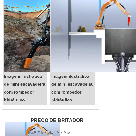
ramo.Quando o quesito é
rompedor hidráulico valor justo,
com os colaboradores da RGA
MG o cliente poderá contar com
assertividade e atendimento
eficiente a indústrias de grande
porte.M...
Imagem ilustrativa
Imagem ilustrativa
de mini escavadeira
de mini escavadeira
com rompedor
com rompedor
hidráulico
hidráulico
PREÇO DE BRITADOR
RGA MG
/ BETIM - MG