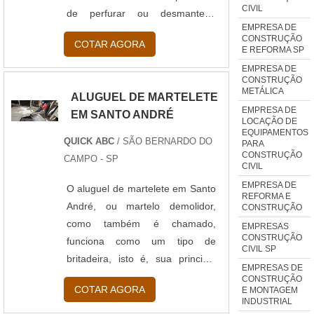
CIVIL
de perfurar ou desmantelar
EMPRESA DE
estruturas para que outras
CONSTRUÇÃO
COTAR AGORA
possam ser construídas em seus
E REFORMA SP
lugares. É de grande benefício
EMPRESA DE
CONSTRUÇÃO
fazer a locação de martelete em
METÁLICA
ALUGUEL DE MARTELETE
São Bernardo do Campo.
EMPRESA DE
EM SANTO ANDRÉ
Informações relevantes do
LOCAÇÃO DE
EQUIPAMENTOS
material O primeiro é o martelete
QUICK ABC
/ SÃO BERNARDO DO
PARA
al...
CONSTRUÇÃO
CAMPO - SP
CIVIL
EMPRESA DE
O aluguel de martelete em Santo
REFORMA E
André, ou martelo demolidor,
CONSTRUÇÃO
como também é chamado,
EMPRESAS
CONSTRUÇÃO
funciona como um tipo de
CIVIL SP
britadeira, isto é, sua principal
EMPRESAS DE
função é perfurar e romper o
CONSTRUÇÃO
COTAR AGORA
E MONTAGEM
concreto e a cerâmica só que de
INDUSTRIAL
uma forma mais precisa. Por