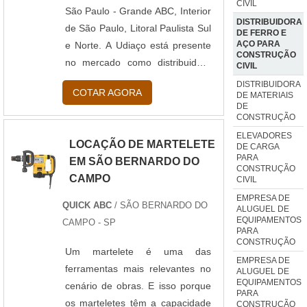
CIVIL
São Paulo - Grande ABC, Interior
DISTRIBUIDORA
de São Paulo, Litoral Paulista Sul
DE FERRO E
AÇO PARA
e Norte. A Udiaço está presente
CONSTRUÇÃO
no mercado como distribuidora
CIVIL
de ferro e aço para construção
DISTRIBUIDORA
COTAR AGORA
DE MATERIAIS
civil. Dispõe de uma frota
DE
preparada para cargas de todos
CONSTRUÇÃO
os portes e uma equipe de
ELEVADORES
LOCAÇÃO DE MARTELETE
DE CARGA
logística qualificada para realizar
PARA
EM SÃO BERNARDO DO
a entrega no prazo estipulado. A
CONSTRUÇÃO
CAMPO
CIVIL
frota...
EMPRESA DE
QUICK ABC
/ SÃO BERNARDO DO
ALUGUEL DE
EQUIPAMENTOS
CAMPO - SP
PARA
CONSTRUÇÃO
Um martelete é uma das
EMPRESA DE
ferramentas mais relevantes no
ALUGUEL DE
EQUIPAMENTOS
cenário de obras. E isso porque
PARA
os marteletes têm a capacidade
CONSTRUÇÃO