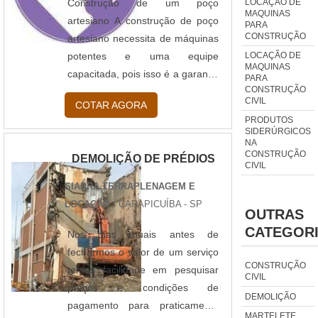
LOCAÇÃO DE
“reforma” de prédios
Construção de um poço
MAQUINAS
abandonados há mui....
artesiano A construção de poço
PARA
CONSTRUÇÃO
artesiano necessita de máquinas
LOCAÇÃO DE
potentes e uma equipe
MAQUINAS
capacitada, pois isso é a garantia
PARA
CONSTRUÇÃO
de que em situações adversas,
CIVIL
COTAR AGORA
haverá uma solução adequada
PRODUTOS
para resolver o problema.
SIDERÚRGICOS
NA
Conhecer as características
CONSTRUÇÃO
DEMOLIÇÃO DE PRÉDIOS
geológicas e hidrogeológicas do
CIVIL
terreno é fundamental na
SIARRA TERRAPLENAGEM E
elaboração do projeto,
LOCAÇÃO
/ CARAPICUÍBA - SP
OUTRAS
conhecendo essas
CATEGOR
características a fundo, o projeto
Nos dias atuais antes de
certamente indicará os materiais
fecharmos o valor de um serviço
CONSTRUÇÃO
adequados à execução da
temos facilidade em pesquisar
CIVIL
cons....
preços e condições de
DEMOLIÇÃO
pagamento para praticamente
MARTELETE