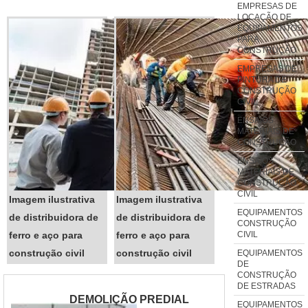
EMPRESAS DE
essa razão ele além de ser muito
LOCAÇÃO DE
EQUIPAMENTOS
utilizada na demolição de
PARA
colunas de concreto, pisos e
CONSTRUÇÃO
vigas, esse equipamento
EMPRESAS DE
PINTURA DE
també...
CONSTRUÇÃO
CIVIL
ENSAIOS
MATERIAIS DE
CONSTRUÇÃO
ENSAIOS
MATERIAIS DE
CONSTRUÇÃO
CIVIL
Imagem ilustrativa
Imagem ilustrativa
EQUIPAMENTOS
de distribuidora de
de distribuidora de
CONSTRUÇÃO
CIVIL
ferro e aço para
ferro e aço para
construção civil
construção civil
EQUIPAMENTOS
DE
CONSTRUÇÃO
DE ESTRADAS
DEMOLIÇÃO PREDIAL
EQUIPAMENTOS