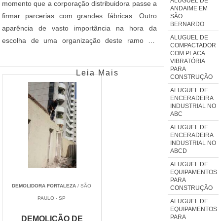
ALUGUEL DE
momento que a corporação distribuidora passe a
preocupação, essencialmente, com a virtude dos
ANDAIME EM
firmar parcerias com grandes fábricas. Outro
SÃO
materiais que disponibiliza.
BERNARDO
aparência de vasto importância na hora da
ALUGUEL DE
escolha de uma organização deste ramo diz
COMPACTADOR
respeito aos preços dos produtos
COM PLACA
VIBRATÓRIA
comercializados. Uma distribuidora de ferro e
PARA
Leia Mais
CONSTRUÇÃO
aço idônea e que tem através alvo a satisfação
de seus clientes procura disponibilizar produtos a
ALUGUEL DE
ENCERADEIRA
valores justos.
INDUSTRIAL NO
ABC
ALUGUEL DE
ENCERADEIRA
INDUSTRIAL NO
ABCD
ALUGUEL DE
EQUIPAMENTOS
PARA
DEMOLIDORA FORTALEZA
/ SÃO
CONSTRUÇÃO
PAULO - SP
ALUGUEL DE
EQUIPAMENTOS
PARA
DEMOLIÇÃO DE