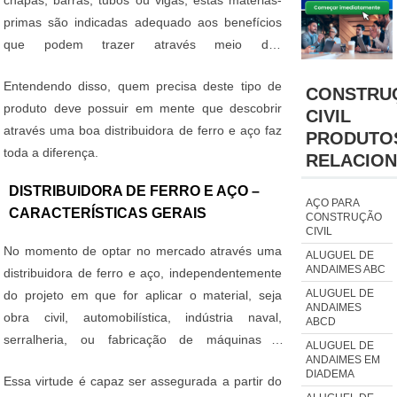
chapas, barras, tubos ou vigas, estas matérias-
primas são indicadas adequado aos benefícios
que podem trazer através meio das
características que apresentam, conforme a
Entendendo disso, quem precisa deste tipo de
longo resistência e, consequentemente, a boa
CONSTRU
produto deve possuir em mente que descobrir
durabilidade.
CIVIL
através uma boa distribuidora de ferro e aço faz
PRODUTO
toda a diferença.
RELACIO
DISTRIBUIDORA DE FERRO E AÇO –
AÇO PARA
CARACTERÍSTICAS GERAIS
CONSTRUÇÃO
CIVIL
No momento de optar no mercado através uma
ALUGUEL DE
ANDAIMES ABC
distribuidora de ferro e aço, independentemente
ALUGUEL DE
do projeto em que for aplicar o material, seja
ANDAIMES
obra civil, automobilística, indústria naval,
ABCD
serralheria, ou fabricação de máquinas e
ALUGUEL DE
ANDAIMES EM
equipamentos, busque sempre através uma
DIADEMA
Essa virtude é capaz ser assegurada a partir do
companhia que possua através missão e valor a