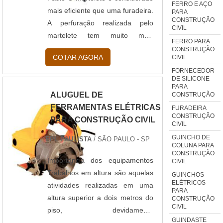
FERRO E AÇO
primeiro passo da
mais eficiente que uma furadeira.
PARA
CONSTRUÇÃO
terraplanagem, de acordo com
A perfuração realizada pelo
CIVIL
as....
martelete tem muito mais
FERRO PARA
qualidade e eficiência. Por isso,
CONSTRUÇÃO
COTAR AGORA
CIVIL
muitas empreiteiras ou
FORNECEDOR
profissionais de construção civil
DE SILICONE
optam pela locação em São
PARA
ALUGUEL DE
CONSTRUÇÃO
Paulo deste equipamento. Por
FERRAMENTAS ELÉTRICAS
FURADEIRA
serem eficientes, os marteletes
CONSTRUÇÃO
PARA CONSTRUÇÃO CIVIL
são muito procurados. Mas, para
CIVIL
o aluguel de compressores com
GUINCHO DE
EPL PAULISTA
/ SÃO PAULO - SP
COLUNA PARA
martelete não se tornar uma dor
CONSTRUÇÃO
de cabeça procure uma emp....
Importância dos equipamentos
CIVIL
Trabalhos em altura são aquelas
GUINCHOS
ELÉTRICOS
atividades realizadas em uma
PARA
altura superior a dois metros do
CONSTRUÇÃO
CIVIL
piso, devidamente
GUINDASTE
regulamentada pela norma