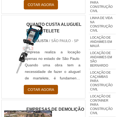
PARA
COTAR AGORA
NR35. Por conta dos riscos que
CONSTRUÇÃO
CIVIL
esses tipos de tarefas
LINHA DE VIDA
apresentam, todos os
NA
QUANTO CUSTA ALUGUEL
colaboradores que as realizam,
CONSTRUÇÃO
CIVIL
DE MARTELETE
devem utilizar, além dos
LOCAÇÃO DE
equipamentos de proteção
EPL PAULISTA
/ SÃO PAULO - SP
ANDAIMES EM
individual comuns como luvas,
MAUÁ
capacetes, óculos, etc, os
Empresa realiza a locação
LOCAÇÃO DE
ANDAIMES EM
equipamentos para trabalho em
apenas no estado de São Paulo
SÃO
altura na construção civil. Além
Quando uma obra tem a
BERNARDO
de at....
necessidade de fazer o aluguel
LOCAÇÃO DE
CAÇAMBAS
de martelete, é fundamental
PARA
constatar uma empresa que
CONSTRUÇÃO
CIVIL
COTAR AGORA
ofereça um produto de
LOCAÇÃO DE
qualidade, moderno e com alto
CONTAINER
nível de tecnologia. Esses
PARA
CONSTRUÇÃO
EMPRESAS DE DEMOLIÇÃO
detalhes poderão influenciar
CIVIL
EM SP