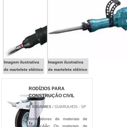
categoria. Parada de percussão
para perfurações em...
Imagem ilustrativa
Imagem ilustrativa
de martelete elétrico
de martelete elétrico
RODÍZIOS PARA
CONSTRUÇÃO CIVIL
AF ANDAIMES
/ GUARULHOS - SP
Distribuidores de materiais de
construçÄÂo Os materiais de