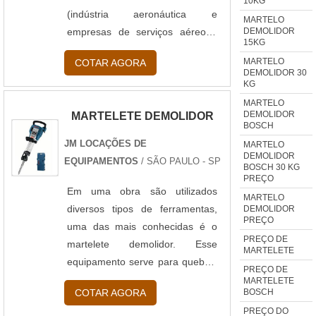
10KG
(indústria aeronáutica e
MARTELO
DEMOLIDOR
empresas de serviços aéreos),
15KG
na fabricação de baús para
MARTELO
COTAR AGORA
caminhões, na indústria naval e
DEMOLIDOR 30
KG
de manutenção industrial geral. É
um produto opcional para o
MARTELO
DEMOLIDOR
MARTELETE DEMOLIDOR
serviço de rebitagem. No
BOSCH
processo de rebarbação, as
JM LOCAÇÕES DE
MARTELO
ferramentas do Martelete
DEMOLIDOR
EQUIPAMENTOS
/ SÃO PAULO - SP
BOSCH 30 KG
demolido...
PREÇO
Em uma obra são utilizados
MARTELO
diversos tipos de ferramentas,
DEMOLIDOR
PREÇO
uma das mais conhecidas é o
PREÇO DE
martelete demolidor. Esse
MARTELETE
equipamento serve para quebrar
PREÇO DE
concretos, vigas, lajes, entre
MARTELETE
COTAR AGORA
BOSCH
outros, e é frequentemente
PREÇO DO
usado para cortar asfalto, nesse