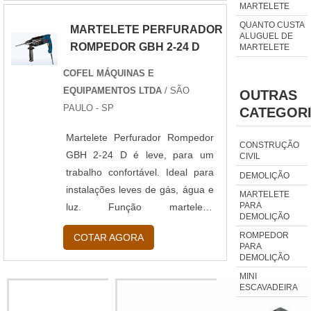
MARTELETE
caso, utiliza-se o ponteiro do tipo
QUANTO CUSTA
MARTELETE PERFURADOR
pá como acessório. A ferramenta
ALUGUEL DE
ROMPEDOR GBH 2-24 D
MARTELETE
possui diversas capacidades, as
mais comuns são...
COFEL MÁQUINAS E
EQUIPAMENTOS LTDA
/ SÃO
OUTRAS
PAULO - SP
CATEGOR
Martelete Perfurador Rompedor
CONSTRUÇÃO
GBH 2-24 D é leve, para um
CIVIL
trabalho confortável. Ideal para
DEMOLIÇÃO
instalações leves de gás, água e
MARTELETE
PARA
luz. Função martelete.
DEMOLIÇÃO
Velocidade variável. Sistema de
ROMPEDOR
COTAR AGORA
encaixe SDS-plus. Vario Lock (36
PARA
DEMOLIÇÃO
posições) para ajuste do cinzel.
Embreagem de segurança. O
MINI
ESCAVADEIRA
mais rápido em perfurações da