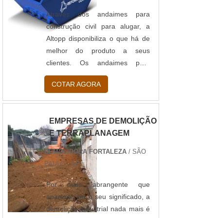
refeitórios, oficinas, guaritas, etc.
Com diversas ....
Através dos andaimes para
construção civil para alugar, a
Altopp disponibiliza o que há de
melhor do produto a seus
clientes. Os andaimes para
alugar são equipamentos
COTAR AGORA
auxiliadores de obras, podendo
neles ser realizados atividades
de altura. Montados com uma
EMPRESAS DE DEMOLIÇÃO
estrutura vertical, onde facilita
E TERRAPLANAGEM
manuseio e a desmontagem.
Além disso, são excelentes
DEMOLIDORA FORTALEZA
/ SÃO
equipamentos seguros para
PAULO - SP
aqueles que estão seu arredor.
Especificações - Largura dos
Por mais abrangente que
painéis: 1 m x 1....
aparente ser o seu significado, a
demolição industrial nada mais é