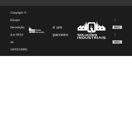
Copyright ©
Equipe
é um
Demolição.
W3C
parceiro
(Lei 9610
de
W3C
19/02/1998)