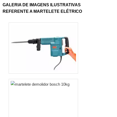
seu manual, sendo que qualquer
GALERIA DE IMAGENS ILUSTRATIVAS
outro tipo de uso dos marteletes
REFERENTE A MARTELETE ELÉTRICO
rotativos envolvem riscos e
podem ser inadequado. Com 50
anos de mercado multinacional,
todos os produtos Einhell são
desenvolvidos e testados n....