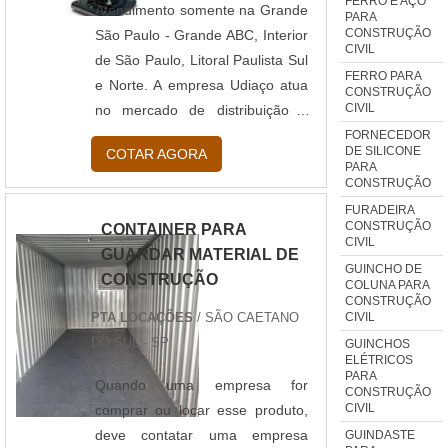
FERRO E AÇO
plataf....
Atendimento somente na Grande
PARA
CONSTRUÇÃO
São Paulo - Grande ABC, Interior
CIVIL
de São Paulo, Litoral Paulista Sul
FERRO PARA
e Norte. A empresa Udiaço atua
CONSTRUÇÃO
CIVIL
no mercado de distribuição e
serviços relacionados ao
FORNECEDOR
DE SILICONE
COTAR AGORA
segmento da construção civil
PARA
CONSTRUÇÃO
desde 1989. Oferece para seus
clientes a quantidade necessária
FURADEIRA
CONSTRUÇÃO
CONTAINER PARA
para cada demanda, pois conta
CIVIL
GUARDAR MATERIAL DE
com uma frota, capaz de
GUINCHO DE
CONSTRUÇÃO
transportar cargas de todos os
COLUNA PARA
CONSTRUÇÃO
portes. A Udiaço também dispõe
CIVIL
PTA LOCAÇÕES
/ SÃO CAETANO
de uma equipe de logística
DO SUL - SP
GUINCHOS
qualificada para realizar a e....
ELÉTRICOS
PARA
Quando uma empresa for
CONSTRUÇÃO
CIVIL
comprar ou locar esse produto,
deve contatar uma empresa
GUINDASTE