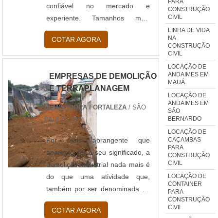
PARA
confiável no mercado e
CONSTRUÇÃO
CIVIL
experiente. Tamanhos mais
procurados 1m; 1,5m; 2,0m;
LINHA DE VIDA
NA
COTAR AGORA
Entre outros. Informações gerais
CONSTRUÇÃO
CIVIL
do andaime para construção Os
quadros dos andaimes são fáceis
LOCAÇÃO DE
ANDAIMES EM
EMPRESAS DE DEMOLIÇÃO
de utilizar e de montar, sendo
MAUÁ
E TERRAPLANAGEM
que a mesma necessita de
LOCAÇÃO DE
acessórios, guarda corpo, piso
ANDAIMES EM
DEMOLIDORA FORTALEZA
/ SÃO
SÃO
metálico, escada tubular, sapatas
BERNARDO
PAULO - SP
ajustáveis e rodízios giratório ou
LOCAÇÃO DE
fixo. Além disso, esse quesito é
CAÇAMBAS
Por mais abrangente que
PARA
um de s....
aparente ser o seu significado, a
CONSTRUÇÃO
CIVIL
demolição industrial nada mais é
LOCAÇÃO DE
do que uma atividade que,
CONTAINER
também por ser denominada de
PARA
CONSTRUÇÃO
tal maneira, se caracteriza em
CIVIL
COTAR AGORA
função da robustez que lhe é