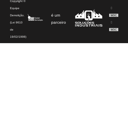
Copyright ©
Equipe
é um
Demolição.
W3C
parceiro
(Lei 9610
de
W3C
19/02/1998)