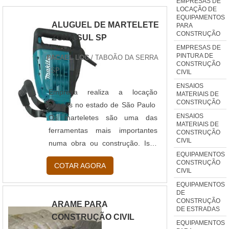
EMPRESAS DE
LOCAÇÃO DE
EQUIPAMENTOS
ALUGUEL DE MARTELETE
PARA
CONSTRUÇÃO
ZONA SUL SP
EMPRESAS DE
PINTURA DE
PACAEL LOC
/ TABOÃO DA SERRA
CONSTRUÇÃO
- SP
CIVIL
ENSAIOS
Empresa realiza a locação
MATERIAIS DE
CONSTRUÇÃO
apenas no estado de São Paulo
ENSAIOS
Os marteletes são uma das
MATERIAIS DE
ferramentas mais importantes
CONSTRUÇÃO
CIVIL
numa obra ou construção. Isso
EQUIPAMENTOS
porque os marteletes têm a
CONSTRUÇÃO
COTAR AGORA
capacidade de perfurar ou
CIVIL
desmantelar estruturas para que
EQUIPAMENTOS
DE
outras possam ser construídas
CONSTRUÇÃO
ARAME PARA
em seus lugares. É possível
DE ESTRADAS
CONSTRUÇÃO CIVIL
fazer a locação de marteletes
EQUIPAMENTOS