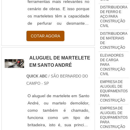
ferramentas mais relevantes no
DISTRIBUIDORA
cenário de obras. E isso porque
DE FERRO E
os marteletes têm a capacidade
AÇO PARA
CONSTRUÇÃO
de perfurar ou desmantelar
CIVIL
estruturas para que outras
DISTRIBUIDORA
COTAR AGORA
possam ser construídas em seus
DE MATERIAIS
DE
lugares. É de grande benefício
CONSTRUÇÃO
fazer a locação de martelete em
ELEVADORES
ALUGUEL DE MARTELETE
São Bernardo do Campo.
DE CARGA
PARA
EM SANTO ANDRÉ
Informações relevantes do
CONSTRUÇÃO
material O primeiro é o martelete
CIVIL
QUICK ABC
/ SÃO BERNARDO DO
al...
EMPRESA DE
CAMPO - SP
ALUGUEL DE
EQUIPAMENTOS
O aluguel de martelete em Santo
PARA
CONSTRUÇÃO
André, ou martelo demolidor,
EMPRESA DE
como também é chamado,
ALUGUEL DE
funciona como um tipo de
EQUIPAMENTOS
PARA
britadeira, isto é, sua principal
CONSTRUÇÃO