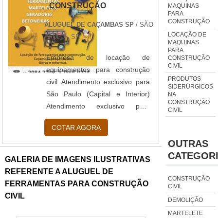
CONSTRUÇÃO
MAQUINAS
- Maior qualidade em termos de
PARA
construção; - Bom custo x
CONSTRUÇÃO
ALUGUEL DE CAÇAMBAS SP
/ SÃO
benefício; - Preço acessível; -
LOCAÇÃO DE
PAULO - SP
MAQUINAS
Entre outros. Saiba mais sobe a
PARA
are....
Empresa de locação de
CONSTRUÇÃO
CIVIL
equipamentos para construção
PRODUTOS
civil Atendimento exclusivo para
SIDERÚRGICOS
São Paulo (Capital e Interior)
NA
CONSTRUÇÃO
Atendimento exclusivo para
CIVIL
empresas A Diademáquinas é
COTAR AGORA
uma Empresa de locação de
OUTRAS
equipamentos para construção
CATEGOR
civil, que conta com uma
GALERIA DE IMAGENS ILUSTRATIVAS
variedade de equipamentos que
REFERENTE A ALUGUEL DE
atendem as necessidades e
CONSTRUÇÃO
FERRAMENTAS PARA CONSTRUÇÃO
CIVIL
serviços nos segmentos de obra
CIVIL
DEMOLIÇÃO
e reforma. Contratando os
MARTELETE
serviços da Empresa de locação