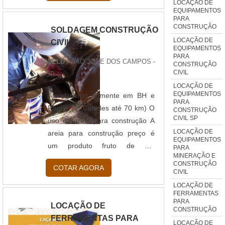
LOCAÇÃO DE
inerente. Esta regra tanto é
EQUIPAMENTOS
PARA
verdadeira que, na prática, são
CONSTRUÇÃO
SOLDAGEM CONSTRUÇÃO
diversos os maquinários pesados
LOCAÇÃO DE
CIVIL
passíveis de serem utilizados ao
EQUIPAMENTOS
PARA
longo de seu procedimento.
WELD
/ SAO JOSE DOS CAMPOS -
CONSTRUÇÃO
Algumas características do
CIVIL
SP
processo de destruição Já no
LOCAÇÃO DE
EQUIPAMENTOS
que trata de suas
Atendimento somente em BH e
PARA
funcionalidad....
Região* (* Cidades até 70 km) O
CONSTRUÇÃO
CIVIL SP
uso da areia para construção A
LOCAÇÃO DE
areia para construção preço é
EQUIPAMENTOS
um produto fruto de um
PARA
MINERAÇÃO E
peneiramento de agregados
CONSTRUÇÃO
COTAR AGORA
míudos de britagem do gnasse.
CIVIL
Este tipo de areia é usado em
LOCAÇÃO DE
FERRAMENTAS
demasia para a construção de
PARA
LOCAÇÃO DE
lajes, blocos, tubos e pisos
CONSTRUÇÃO
FERRAMENTAS PARA
intertravados. Benefícios da areia
LOCAÇÃO DE