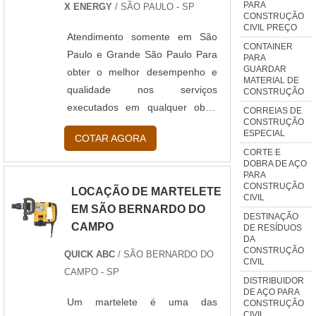
PARA
X ENERGY
/ SÃO PAULO - SP
CONSTRUÇÃO
CIVIL PREÇO
Atendimento somente em São
CONTAINER
Paulo e Grande São Paulo Para
PARA
GUARDAR
obter o melhor desempenho e
MATERIAL DE
qualidade nos serviços
CONSTRUÇÃO
executados em qualquer obra,
CORREIAS DE
CONSTRUÇÃO
seja de grande ou pequeno
ESPECIAL
COTAR AGORA
porte, sua empresa deve contar
CORTE E
com as ferramentas corretas.
DOBRA DE AÇO
PARA
Adquirir as ferramentas
CONSTRUÇÃO
LOCAÇÃO DE MARTELETE
apropriadas, acessórios e outros
CIVIL
EM SÃO BERNARDO DO
itens, torna o investimento alto,
DESTINAÇÃO
CAMPO
DE RESÍDUOS
sem considerar as despesas
DA
relaciona...
CONSTRUÇÃO
QUICK ABC
/ SÃO BERNARDO DO
CIVIL
CAMPO - SP
DISTRIBUIDOR
DE AÇO PARA
Um martelete é uma das
CONSTRUÇÃO
CIVIL