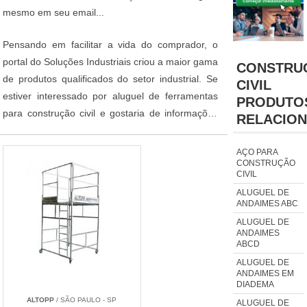
mesmo em seu email...
Pensando em facilitar a vida do comprador, o
portal do Soluções Industriais criou a maior gama
CONSTRU
de produtos qualificados do setor industrial. Se
CIVIL
estiver interessado por aluguel de ferramentas
PRODUTO
para construção civil e gostaria de informações
RELACIO
sobre o anunciante selecione uma ou mais das
empresas logo abaixo:
AÇO PARA
CONSTRUÇÃO
CIVIL
ALUGUEL DE
ANDAIMES ABC
ALUGUEL DE
ANDAIMES
ABCD
ALUGUEL DE
ANDAIMES EM
DIADEMA
ALTOPP
/ SÃO PAULO - SP
ALUGUEL DE