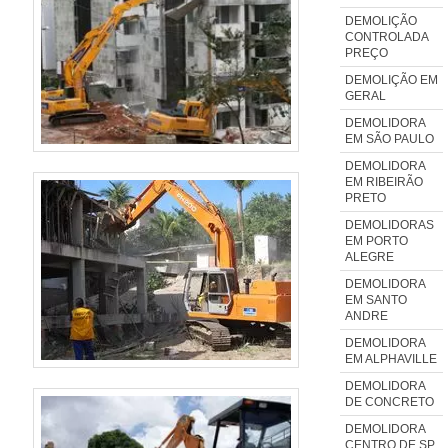
segmento por toda seriedade e
DEMOLIÇÃO
CONTROLADA
qualidade, o que garante o
PREÇO
sucesso aos parceiros de ponta
DEMOLIÇÃO EM
a ponta.
GERAL
DEMOLIDORA
EM SÃO PAULO
DEMOLIDORA
EM RIBEIRÃO
PRETO
DEMOLIDORAS
EM PORTO
ALEGRE
DEMOLIDORA
EM SANTO
ANDRE
DEMOLIDORA
EM ALPHAVILLE
DEMOLIDORA
DE CONCRETO
DEMOLIDORA
CENTRO DE SP