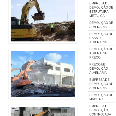
EMPRESA DE
Demolidora sempre tem a
DEMOLIÇÃO DE
solução mais buscada na área
ESTRUTURA
METALICA
de demolições e desmontagem
DEMOLIÇÃO DE
industrial. Sempre de olho no
ALVENARIA
mercado, traz novidades em
DEMOLIÇÃO DE
itens como britagem de concreto
CASA DE
ALVENARIA
e cortes de morro com ótima
qualidade e precisão.Com a
DEMOLIÇÃO DE
ALVENARIA
organização é possível tirar as
PREÇO
suas dúvidas sobre os serviços
PREÇO M2
do ramo, além de contar com os
DEMOLIÇÃO
ALVENARIA
melhores profissionais e
EMPRESA DE
instalações. Assim, conquistando
DEMOLIÇÃO DE
a confiança e a satisfação dos
ALVENARIA
clientes, que são os maiores
DEMOLIÇÃO DE
MADEIRA
objetivos da marcaA Activa
EMPRESA DE
Demolidora é uma empresa que
DEMOLIÇÃO
tem sido preferência no
CONTROLADA