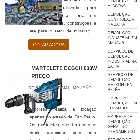
DEMOLIÇÃO EM
ALAGOAS
objetivo facilitar o serviç....
equipamento utilizado para
DEMOLIÇÃO
escavar e retirar terra em
CONTROLADA
terrenos, aterros, construções e
NA BAHIA
até para o setor de mineração.
DEMOLIÇÃO
INDUSTRIAL EM
Sua excelente performance para
MANAUS
COTAR AGORA
operações pode ser atribuída ao
SERVIÇOS DE
seu sistema hidráulico, localizado
DEMOLIÇÃO
INDUSTRIAL NA
na parte interior. Optar por
BAHIA
MARTELETE BOSCH 800W
contratar o aluguel de
SERVIÇOS DE
PREÇO
escavadeira hidráulica apresenta
DEMOLIÇÃO
RETROFIT EM
muitos benefícios, como:Agilizar
DE MEO COMERCIAL IMP
/ SÃO
BELÉM
e facilitar nas atividades que
PAULO - SP
EMPRESA DE
envolvem o canteiro de
DEMOLIÇÃO EM
TOCANTINS
obras;Para atividades da
Empresa realiza a locação
construção, o responsável
EMPRESA DE
apenas no estado de São Paulo
DEMOLIÇÃO
poderá fazer um investimento
Os marteletes são ferramentas
GERAL NO
PERNAMBUCO
mais econômico;Como muitas
muito parecidas com uma
SERVIÇO DE