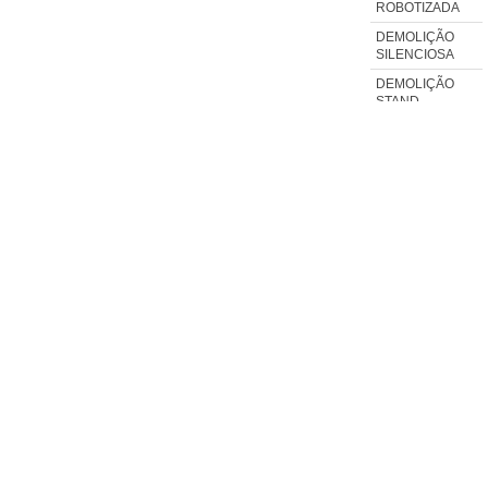
ROBOTIZADA
DEMOLIÇÃO
SILENCIOSA
DEMOLIÇÃO
STAND
DEMOLIÇÃO
SUSTENTÁVEL
DEMOLIÇÃO
TORRE
DEMOLIDORA
DE CASAS
DEMOLIR
ESTRUTURA
FURO EM LAJE
DE CONCRETO
PERFURADOR
DE CONCRETO
FURO EM
CONCRETO
PERFURAÇÃO
EM CONCRETO