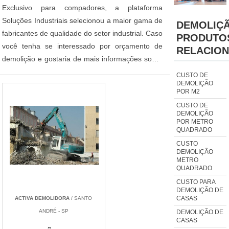
Exclusivo para compadores, a plataforma
Soluções Industriais selecionou a maior gama de
DEMOLIÇ
fabricantes de qualidade do setor industrial. Caso
PRODUTO
você tenha se interessado por orçamento de
RELACIO
demolição e gostaria de mais informações sobre
a empresa selecione um ou mais dos anuciantes
CUSTO DE
DEMOLIÇÃO
logo abaixo:
POR M2
CUSTO DE
DEMOLIÇÃO
POR METRO
QUADRADO
CUSTO
DEMOLIÇÃO
METRO
QUADRADO
CUSTO PARA
DEMOLIÇÃO DE
CASAS
ACTIVA DEMOLIDORA
/ SANTO
ANDRÉ - SP
DEMOLIÇÃO DE
CASAS