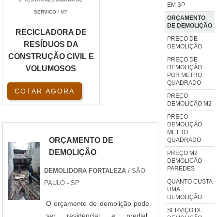
EM SP
SERVICO
/ MT
ORÇAMENTO
DE DEMOLIÇÃO
RECICLADORA DE
PREÇO DE
RESÍDUOS DA
DEMOLIÇÃO
CONSTRUÇÃO CIVIL E
PREÇO DE
DEMOLIÇÃO
VOLUMOSOS
POR METRO
QUADRADO
COTAR AGORA
PREÇO
DEMOLIÇÃO M2
PREÇO
DEMOLIÇÃO
METRO
ORÇAMENTO DE
QUADRADO
DEMOLIÇÃO
PREÇO M2
DEMOLIÇÃO
PAREDES
DEMOLIDORA FORTALEZA
/ SÃO
QUANTO CUSTA
PAULO - SP
UMA
DEMOLIÇÃO
O orçamento de demolição pode
SERVIÇO DE
ser residencial e predial,