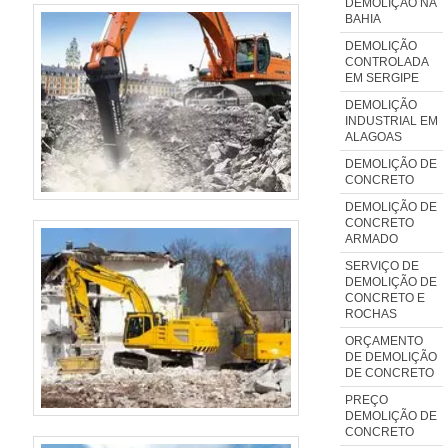
DEMOLIÇÃO NA
realizadas as atividades e sala
BAHIA
de treinamento com materiais
DEMOLIÇÃO
sofisticados, tudo isso para
CONTROLADA
EM SERGIPE
oferecer demolição com
DEMOLIÇÃO
precisão.Há muitas maneiras
INDUSTRIAL EM
eficientes de uma empresa
ALAGOAS
demonstrar competência,
DEMOLIÇÃO DE
CONCRETO
excelência e destaque em sua
DEMOLIÇÃO DE
área de atuação. A Activa
CONCRETO
Demolidora se mostra referência
ARMADO
por ter: Melhores soluções para
SERVIÇO DE
DEMOLIÇÃO DE
customização de obras;
CONCRETO E
Atendimento em todo o território
ROCHAS
nacional; Atendimento de forma
ORÇAMENTO
DE DEMOLIÇÃO
personalizada para cada
DE CONCRETO
cliente.Ainda tratando-se de
PREÇO
demolição com fio diamantado,
DEMOLIÇÃO DE
CONCRETO
mais do que visar apenas