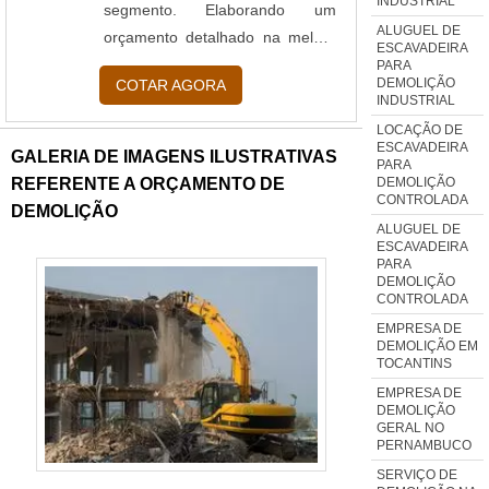
INDUSTRIAL
segmento. Elaborando um
ALUGUEL DE
orçamento detalhado na melhor
ESCAVADEIRA
empresa do segmento e
PARA
DEMOLIÇÃO
COTAR AGORA
descobrindo a maior referência
INDUSTRIAL
de qualidade da área de
LOCAÇÃO DE
atuação.Quando a procura é por
ESCAVADEIRA
GALERIA DE IMAGENS ILUSTRATIVAS
PARA
demolição com fio diamantado,
DEMOLIÇÃO
REFERENTE A ORÇAMENTO DE
CONTROLADA
com a equipe da Activa
DEMOLIÇÃO
Demolidora o cliente atingirá
ALUGUEL DE
ESCAVADEIRA
ótima qualidade com melhores
PARA
DEMOLIÇÃO
soluções para customização de
CONTROLADA
obras.MAIS DETALHES SOBRE
EMPRESA DE
DEMOLIÇÃO COM FIO
DEMOLIÇÃO EM
TOCANTINS
DIAMANTADOA Activa
Demolidora canaliza sua energia
EMPRESA DE
DEMOLIÇÃO
em proporcionar aos clientes
GERAL NO
PERNAMBUCO
uma estrutura com escritório de
alta qualidade onde são
SERVIÇO DE