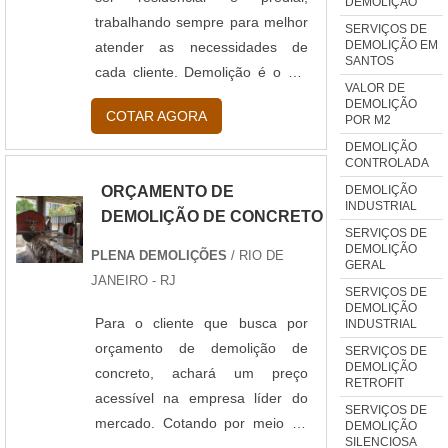
DEMOLIÇÃO
trabalhando sempre para melhor
SERVIÇOS DE
DEMOLIÇÃO EM
atender as necessidades de
SANTOS
cada cliente. Demolição é o ato
VALOR DE
de se destruir de forma
DEMOLIÇÃO
COTAR AGORA
POR M2
deliberada alguma construção a
fim de dar outro destino ao
DEMOLIÇÃO
CONTROLADA
espaço antes ocupado por ela. A
DEMOLIÇÃO
ORÇAMENTO DE
demolição, para ser realizada,
INDUSTRIAL
DEMOLIÇÃO DE CONCRETO
deve seguir normas técnicas e
SERVIÇOS DE
de segurança a fim de evita...
DEMOLIÇÃO
PLENA DEMOLIÇÕES
/ RIO DE
GERAL
JANEIRO - RJ
SERVIÇOS DE
DEMOLIÇÃO
Para o cliente que busca por
INDUSTRIAL
orçamento de demolição de
SERVIÇOS DE
DEMOLIÇÃO
concreto, achará um preço
RETROFIT
acessível na empresa líder do
SERVIÇOS DE
mercado. Cotando por meio do
DEMOLIÇÃO
SILENCIOSA
maior marketplace da américa