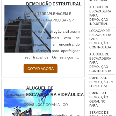
INDUSTRIAL
DEMOLIÇÃO ESTRUTURAL
ALUGUEL DE
ESCAVADEIRA
SIARRA TERRAPLENAGEM E
PARA
DEMOLIÇÃO
LOCAÇÃO
/ CARAPICUÍBA - SP
INDUSTRIAL
LOCAÇÃO DE
O setor da construção civil assim
ESCAVADEIRA
como os demais vem se
PARA
DEMOLIÇÃO
modernizando e encontrando
CONTROLADA
novas técnicas para aperfeiçoar
ALUGUEL DE
seu trabalhos. Os serviços de
ESCAVADEIRA
PARA
demolição não poderiam ficar de
DEMOLIÇÃO
COTAR AGORA
fora e vários clientes vem se
CONTROLADA
interessando por um tipo
EMPRESA DE
DEMOLIÇÃO EM
específico de demolição: a
FORTALEZA
ALUGUEL DE
demolição robotizada. Como o
EMPRESA DE
ESCAVADEIRA HIDRÁULICA
próprio nome já diz neste tipo de
DEMOLIÇÃO
GERAL NO
serviço são utilizadas máquinas
GOIÁS LOC
/ GOIÂNIA - GO
PARÁ
robotizadas, isto é, controladas
SERVIÇO DE
pelos profissionais que tem como
A escavadeira hidráulica é um