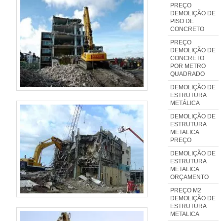
PREÇO
lucratividade, deve oferecer
DEMOLIÇÃO DE
produtos e serviços que tenham
PISO DE
CONCRETO
ótima qualidade e excelente
PREÇO
custo-benefício, detalhes
DEMOLIÇÃO DE
primordiais que são deixados de
CONCRETO
POR METRO
lado por muitas empresas que
QUADRADO
não focam na fidelização do
DEMOLIÇÃO DE
cliente.Tudo isso que já foi
ESTRUTURA
METÁLICA
explorado é a razão pela qual a
DEMOLIÇÃO DE
Activa Demolidora é uma
ESTRUTURA
empresa responsável quando se
METALICA
PREÇO
trata do segmento de demolições
DEMOLIÇÃO DE
e desmontagem industrial. A
ESTRUTURA
empresa foca a tecnologia e
METALICA
ORÇAMENTO
desenvolvimento no que gera
PREÇO M2
resultado e qualidade para os
DEMOLIÇÃO DE
clientes.A MELHOR EMPRESA
ESTRUTURA
METALICA
NO SEGMENTONa Activa