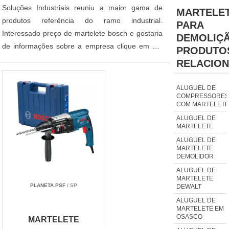
Soluções Industriais reuniu a maior gama de
MARTELE
produtos referência do ramo industrial.
PARA
Interessado preço de martelete bosch e gostaria
DEMOLIÇ
de informações sobre a empresa clique em um
PRODUTO
ou mais dos anuciantes logo abaixo:
RELACIO
ALUGUEL DE
COMPRESSORES
COM MARTELETE
ALUGUEL DE
MARTELETE
ALUGUEL DE
MARTELETE
DEMOLIDOR
ALUGUEL DE
MARTELETE
PLANETA PSF
/ SP
DEWALT
ALUGUEL DE
MARTELETE EM
OSASCO
MARTELETE