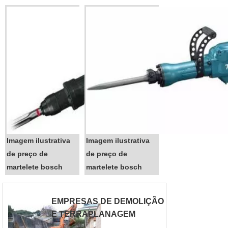
elevado para tal. Quem já possui
um modelo de martelete e
necessita de outro específico
para uma determinada aplicação
t...
Imagem ilustrativa
Imagem ilustrativa
de preço de
de preço de
martelete bosch
martelete bosch
EMPRESAS DE DEMOLIÇÃO
E TERRAPLANAGEM