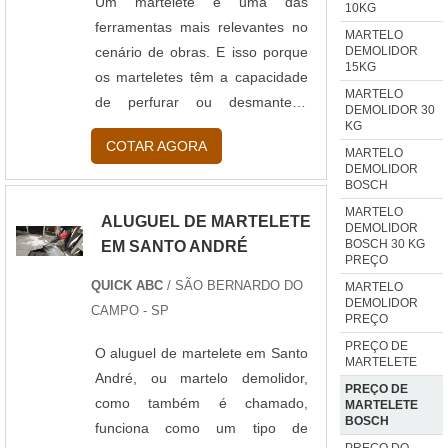
Um martelete é uma das
10KG
ferramentas mais relevantes no
MARTELO
DEMOLIDOR
cenário de obras. E isso porque
15KG
os marteletes têm a capacidade
MARTELO
de perfurar ou desmantelar
DEMOLIDOR 30
KG
estruturas para que outras
COTAR AGORA
possam ser construídas em seus
MARTELO
DEMOLIDOR
lugares. É de grande benefício
BOSCH
fazer a locação de martelete em
MARTELO
ALUGUEL DE MARTELETE
São Bernardo do Campo.
DEMOLIDOR
BOSCH 30 KG
EM SANTO ANDRÉ
Informações relevantes do
PREÇO
material O primeiro é o martelete
QUICK ABC
/ SÃO BERNARDO DO
MARTELO
al...
DEMOLIDOR
CAMPO - SP
PREÇO
PREÇO DE
O aluguel de martelete em Santo
MARTELETE
André, ou martelo demolidor,
PREÇO DE
como também é chamado,
MARTELETE
BOSCH
funciona como um tipo de
PREÇO DO