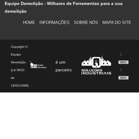
Equipe Demolição - Milhares de Ferramentas para a sua
demolição
HOME
INFORMAÇÕES
SOBRE NÓS
MAPA DO SITE
Copyright ©
Equipe
é um
Demolição.
W3C
parceiro
(Lei 9610
de
W3C
19/02/1998)