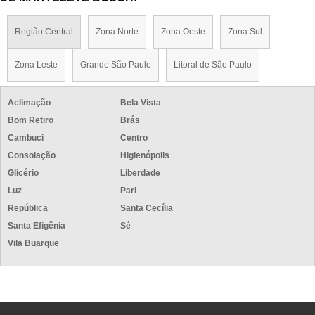
Região Central
Zona Norte
Zona Oeste
Zona Sul
Zona Leste
Grande São Paulo
Litoral de São Paulo
Aclimação
Bela Vista
Bom Retiro
Brás
Cambuci
Centro
Consolação
Higienópolis
Glicério
Liberdade
Luz
Pari
República
Santa Cecília
Santa Efigênia
Sé
Vila Buarque