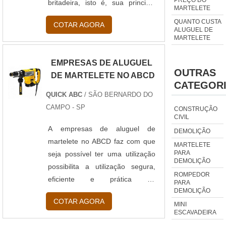
britadeira, isto é, sua principal
MARTELETE
função é perfurar e romper o
QUANTO CUSTA
COTAR AGORA
concreto e a cerâmica só que de
ALUGUEL DE
MARTELETE
uma forma mais precisa. Por
essa razão ele além de ser muito
EMPRESAS DE ALUGUEL
utilizada na demolição de
OUTRAS
DE MARTELETE NO ABCD
colunas de concreto, pisos e
CATEGOR
vigas, esse equipamento
QUICK ABC
/ SÃO BERNARDO DO
també...
CAMPO - SP
CONSTRUÇÃO
CIVIL
A empresas de aluguel de
DEMOLIÇÃO
martelete no ABCD faz com que
MARTELETE
PARA
seja possível ter uma utilização
DEMOLIÇÃO
possibilita a utilização segura,
ROMPEDOR
eficiente e prática do
PARA
DEMOLIÇÃO
equipamento em construções
COTAR AGORA
sem que o utilizador tenha que
MINI
ESCAVADEIRA
comprá-lo, pagando um custo