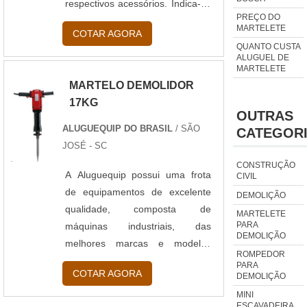
respectivos acessórios. Indica-se
PREÇO DO
que o martelo demolidor só deva
MARTELETE
COTAR AGORA
ser utilizado para os fins
QUANTO CUSTA
indicados em seu manual, sendo
ALUGUEL DE
MARTELETE
qualquer outro tipo de uso
MARTELO DEMOLIDOR
impróprio e de responsabilidade
17KG
do usuário ou operador. A
OUTRAS
frabicante Einhell está há mais
ALUGUEQUIP DO BRASIL
/ SÃO
CATEGOR
de...
JOSÉ - SC
CONSTRUÇÃO
A Aluguequip possui uma frota
CIVIL
de equipamentos de excelente
DEMOLIÇÃO
qualidade, composta de
MARTELETE
PARA
máquinas industriais, das
DEMOLIÇÃO
melhores marcas e modelos
ROMPEDOR
existentes no mercado, como o
PARA
COTAR AGORA
DEMOLIÇÃO
Martelo Demolidor 17Kg. Ou
seja, os produtos oferecidos para
MINI
ESCAVADEIRA