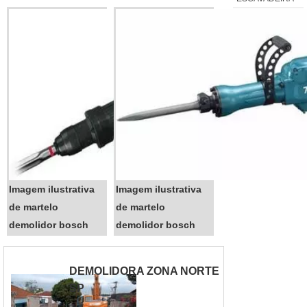
os clientes são de primeira linha.
O Martelo Demolidor 17Kg
apresenta frequência de impacto
de 1500/min e potência de
1850w....
Imagem ilustrativa
Imagem ilustrativa
de martelo
de martelo
demolidor bosch
demolidor bosch
DEMOLIDORA ZONA NORTE
SP