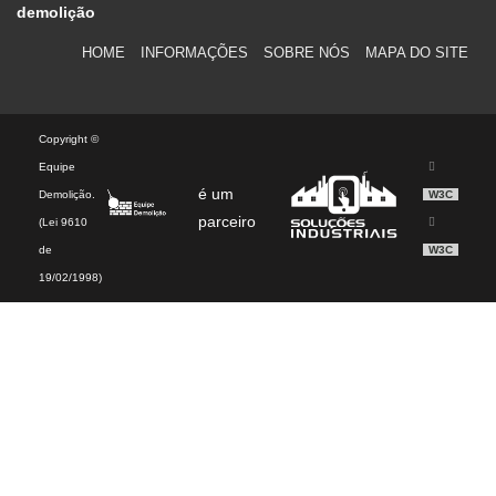
demolição
HOME
INFORMAÇÕES
SOBRE NÓS
MAPA DO SITE
Copyright ©
Equipe
é um
Demolição.
W3C
parceiro
(Lei 9610
de
W3C
19/02/1998)