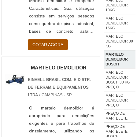
MARTELO
Martelo demolidor e rompedor
DEMOLIDOR
Características: Sua utilização
10KG
consiste em serviços pesados
MARTELO
DEMOLIDOR
como quebra de pisos industrial,
15KG
bases de concreto, asfalto,
MARTELO
calçadas e etc. Elevada
DEMOLIDOR 30
COTAR AGORA
KG
capacidade de quebra em
concretos usinados de 10cm de
MARTELO
DEMOLIDOR
espessura, e em pisos normais
BOSCH
MARTELO DEMOLIDOR
quebram até 15cm de
MARTELO
espessura. Extra redução de
DEMOLIDOR
EINHELL BRASIL COM. E DISTR.
BOSCH 30 KG
vibração em um mecanismo de
DE FERRAM.E EQUIPAMENTOS
PREÇO
contra peso de...
LTDA
/ CAMPINAS - SP
MARTELO
DEMOLIDOR
PREÇO
O martelo demolidor é
PREÇO DE
apropriado para demolições
MARTELETE
exigentes e para trabalhos de
PREÇO DE
cinzelamento, utilizando os
MARTELETE
BOSCH