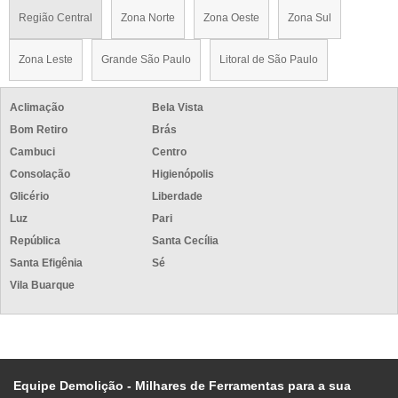
Região Central
Zona Norte
Zona Oeste
Zona Sul
Zona Leste
Grande São Paulo
Litoral de São Paulo
Aclimação
Bela Vista
Bom Retiro
Brás
Cambuci
Centro
Consolação
Higienópolis
Glicério
Liberdade
Luz
Pari
República
Santa Cecília
Santa Efigênia
Sé
Vila Buarque
Equipe Demolição - Milhares de Ferramentas para a sua