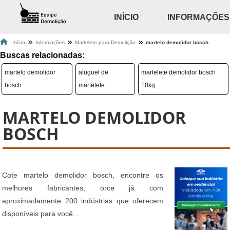
INÍCIO
INFORMAÇÕES
Início
Informações
Martelete para Demolição
martelo demolidor bosch
Buscas relacionadas:
martelo demolidor
aluguel de
martelete demolidor bosch
bosch
martelete
10kg
MARTELO DEMOLIDOR
BOSCH
Cote martelo demolidor bosch, encontre os
melhores fabricantes, orce já com
aproximadamente 200 indústrias que oferecem
disponíveis para você...