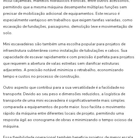
inclui caçambas, martelos hidráulicos e brocas, entre outros acessórios,
permitindo que a mesma máquina desempenhe múltiplas funções sem
precisar de mobilização adicional de equipamentos. Este recurso é
especialmente vantajoso em trabalhos que exigem tarefas variadas, como
escavação de fundações, paisagismo, demolição leve e movimentação de
solo.
Mini escavadeiras são também uma escolha popular para projetos de
infraestrutura subterrânea como instalação de tubulações e cabos. Sua
capacidade de escavar rapidamente e com precisão é perfeita para projetos
que requerem a abertura de valas estreitas sem danificar estruturas
adjacentes. A precisão notável minimiza o retrabalho, economizando
tempo e custos no processo de construção.
Outro aspecto que contribui para a sua versatilidade é a facilidade no
transporte. Devido ao seu peso e dimensões reduzidos, a logística de
transporte de uma mini escavadeira é significativamente mais simples
comparada a equipamentos de porte maior. Isso facilita o movimento
rápido da máquina entre diferentes locais de projeto, permitindo uma
resposta ágil ao cronograma de obras e minimizando o tempo ocioso da
máquina.
Essa flexibilidade operacional também beneficia projetos de menor escala,