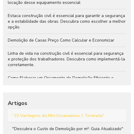
locação desse equipamento essencial
Estaca construção civil é essencial para garantir a segurança
e a estabilidade das obras. Descubra como escolher a melhor
opção.
Demolição de Casas Preço Como Calcular e Economizar
Linha de vida na construção civil é essencial para segurança
e proteção dos trabalhadores. Descubra como implementá-la
corretamente.
Como Elaborar um Orçamento de Demolição Eficiente e
Seguro
Demolição de Casas: Tudo que Você Precisa Saber para um
Processo Seguro e Eficiente
Artigos
Descubra o Preço da Mini Escavadeira Nova e Sua
"10 Vantagens da Mini Escavadeira 1 Tonelada"
Importância para Construção
"Descubra o Custo de Demolição por m²: Guia Atualizado"